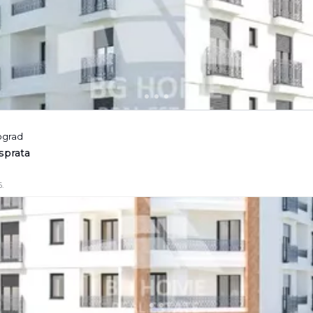
ograd
 sprata
.