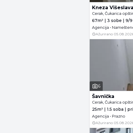
Kneza Višeslav
Cerak, Čukarica opšt
67m² | 3 sobe | 9/9
Agencija • Namešteno
Ažurirano
05.08.2026
6
Šavnička
Cerak, Čukarica opšt
25m² | 1.5 soba | p
Agencija • Prazno
Ažurirano
05.08.2026