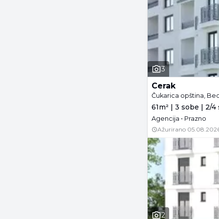
3
Cerak
Čukarica opština, Be
61m² | 3 sobe | 2/4
Agencija • Prazno
Ažurirano
05.08.2026
2