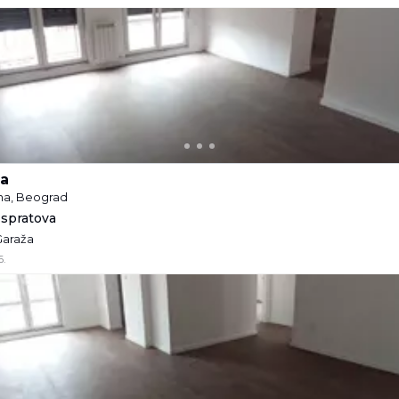
ca
ina, Beograd
 spratova
 Garaža
6.