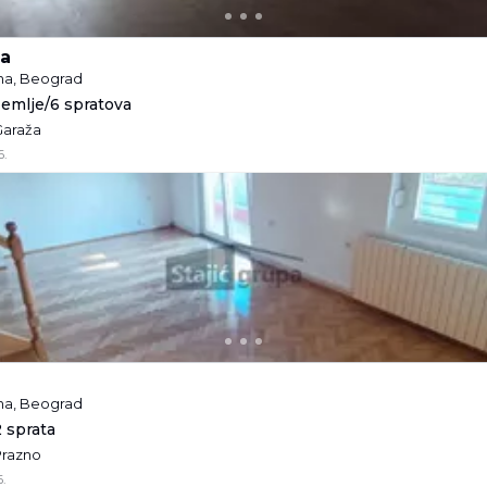
ca
ina, Beograd
zemlje/6 spratova
 Garaža
6.
ina, Beograd
2 sprata
 Prazno
.