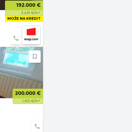
192.000 €
3.491 €/m²
MOŽE NA KREDIT
200.000 €
1.613 €/m²