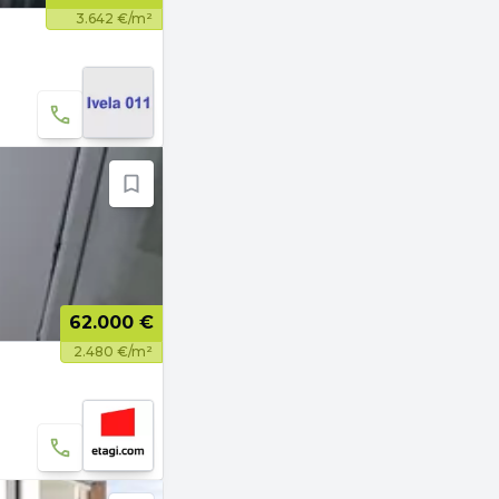
3.642 €/m²
62.000 €
2.480 €/m²