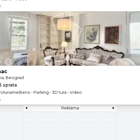
6.
nac
ina, Beograd
3 sprata
 Polunamešteno • Parking • 3D tura • Video
.
▾
Reklama
▾