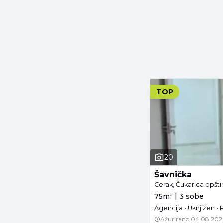
TOP
20
Šavnička
Cerak, Čukarica opšt
75m² | 3 sobe
Agencija • Uknjižen •
Ažurirano
04.08.202