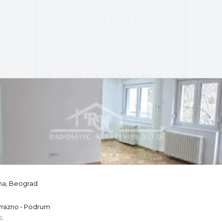
ina, Beograd
 Prazno • Podrum
6.