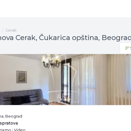
Cerak
nova Cerak, Čukarica opština, Beogra
ina, Beograd
 spratova
Prazno • Video