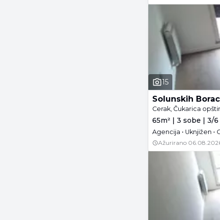
15
Solunskih Bora
Cerak, Čukarica opšt
65m² | 3 sobe | 3/6
Agencija • Uknjižen •
Ažurirano
06.08.202