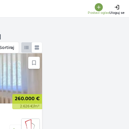
Postavi oglas
Uloguj se
d
Sortiraj
260.000 €
2.626 €/m²