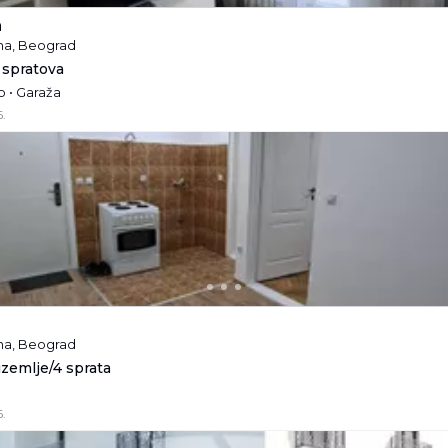
a
ina, Beograd
 spratova
 • Garaža
.
ina, Beograd
rizemlje/4 sprata
.