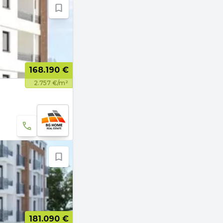
168.190 €
2.757 €/m²
181.090 €