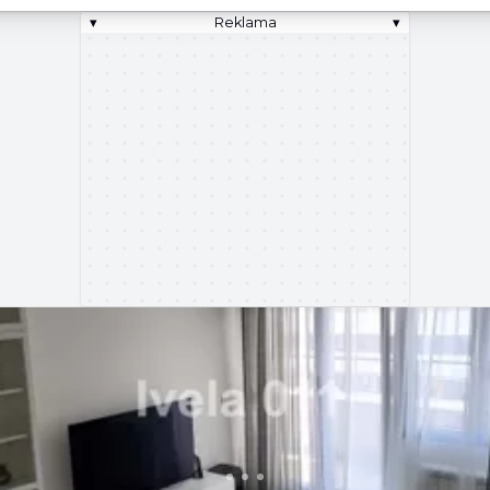
▾
Reklama
▾