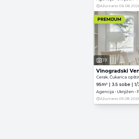
Ažurirano
06.08.202
PREMIJUM
19
Vinogradski Ve
Cerak, Čukarica opšt
95m² | 3.5 sobe | 1/
Agencija • Uknjižen •
Ažurirano
05.08.2026