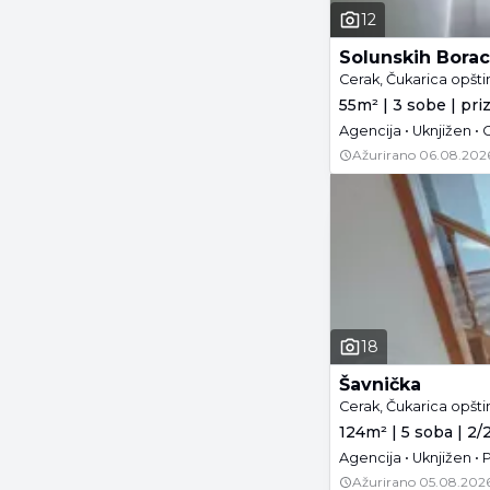
12
Solunskih Bora
Cerak, Čukarica opšt
55m² | 3 sobe | pri
Agencija • Uknjižen •
Ažurirano
06.08.202
18
Šavnička
Cerak, Čukarica opšt
124m² | 5 soba | 2/
Agencija • Uknjižen •
Ažurirano
05.08.2026