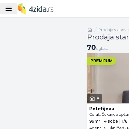
Naslovna
prodaja stanova
Prodaja sta
70 oglasa
70
oglasa
PREMIJUM
18
Petefijeva
Cerak, Čukarica opšt
99m² | 4 sobe | 1/8
Agencija • Uknjižen • 