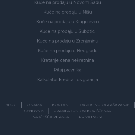
Kuće na prodaju
u Novom Sadu
Kuće na prodaju
u Nišu
Kuće na prodaju
u Kragujevcu
Kuće na prodaju
u Subotici
Kuće na prodaju
u Zrenjaninu
Kuće na prodaju
u Beogradu
Kretanje cena nekretnina
Pitaj pravnika
Kalkulator kredita i osiguranja
BLOG
O NAMA
KONTAKT
DIGITALNO OGLAŠAVANJE
CENOVNIK
PRAVILA I USLOVI KORIŠĆENJA
NAJČEŠĆA PITANJA
PRIVATNOST