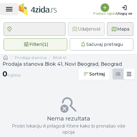
Postavi oglas
Uloguj se
Udaljenost
Mapa
1 primenjen filter
Filteri
(
1
)
Sačuvaj pretragu
Naslovna
prodaja stanova
Blok 41
Prodaja stanova Blok 41, Novi Beograd, Beograd
0 oglasa
0
Sortiraj
oglasa
Nema rezultata
Proširi lokaciju ili prilagodi filtere kako bi pronašao više
opcija