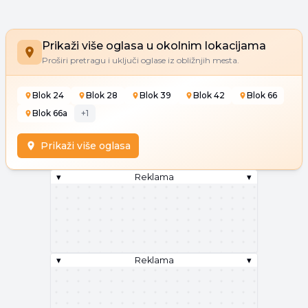
Prikaži više oglasa u okolnim lokacijama
Proširi pretragu i uključi oglase iz obližnjih mesta.
Blok 24
Blok 28
Blok 39
Blok 42
Blok 66
Blok 66a
+
1
Prikaži više oglasa
▾
Reklama
▾
▾
Reklama
▾