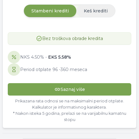
Stambeni krediti
Keš krediti
Bez troškova obrade kredita
NKS
4.50
% -
EKS
5.58
%
Period otplate
96
-
360 meseca
Saznaj više
Prikazana rata odnosi se na maksimalni period otplate.
Kalkulator je informativnog karaktera.
* Nakon isteka 5 godina, prelazi se na varijabilnu kamatnu
stopu
▾
Reklama
▾