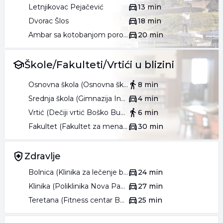
Letnjikovac Pejačević
13 min
Dvorac Šlos
18 min
Ambar sa kotobanjom porodice Lepšanović
20 min
Škole/Fakulteti/Vrtići u blizini
Osnovna škola (Osnovna škola Dušan Jerković)
8 min
Srednja škola (Gimnazija Inđija)
4 min
Vrtić (Dečiji vrtić Boško Buha)
6 min
Fakultet (Fakultet za menadžment FAM)
30 min
Zdravlje
Bolnica (Klinika za lečenje bolesti zavisnosti MedTim)
24 min
Klinika (Poliklinika Nova Pazova)
27 min
Teretana (Fitness centar Beogym)
25 min