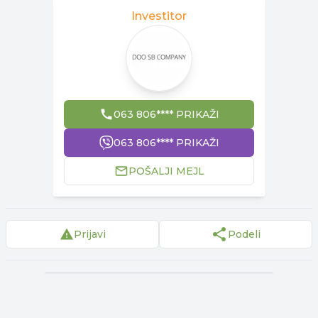
Investitor
063 806**** PRIKAŽI
063 806**** PRIKAŽI
POŠALJI MEJL
Prijavi
Podeli
▾
Reklama
▾