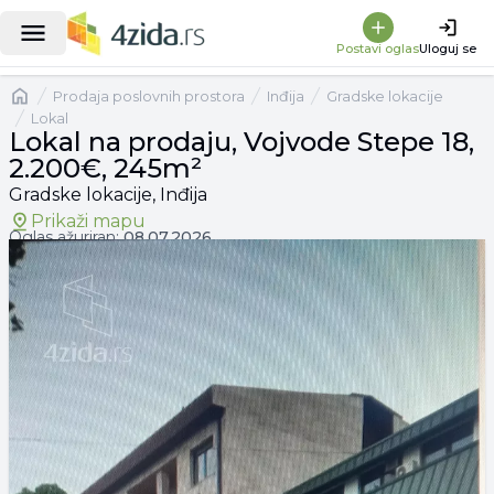
|
Lokal na prodaju, Vojvode Stepe 18, 2.200€, 245m²
Postavi oglas
Uloguj se
Naslovna
prodaja poslovnih prostora
Inđija
Gradske lokacije
Lokal
Lokal na prodaju, Vojvode Stepe 18,
2.200€, 245m²
Gradske lokacije, Inđija
Prikaži mapu
Oglas ažuriran:
08.07.2026.