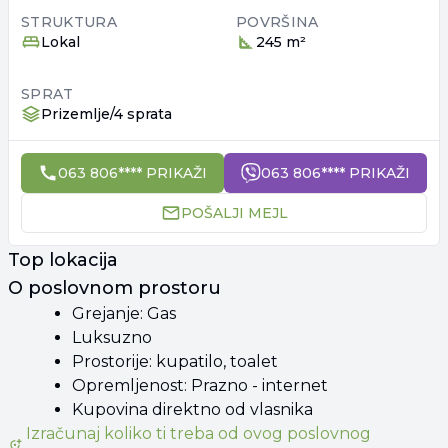
STRUKTURA
POVRŠINA
Lokal
245 m²
SPRAT
Prizemlje/4 sprata
063 806**** PRIKAŽI
063 806**** PRIKAŽI
POŠALJI MEJL
Top lokacija
O poslovnom prostoru
Grejanje: Gas
Luksuzno
Prostorije: kupatilo, toalet
Opremljenost: Prazno - internet
Kupovina direktno od vlasnika
Izračunaj koliko ti treba od
ovog poslovnog