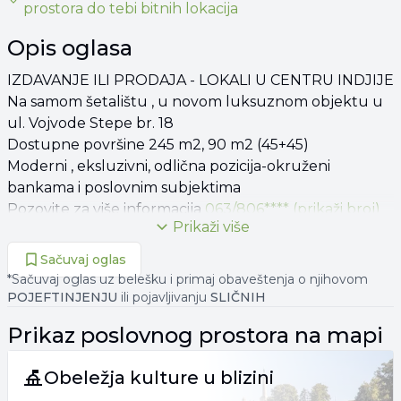
prostora
do tebi bitnih lokacija
Opis oglasa
IZDAVANJE ILI PRODAJA - LOKALI U CENTRU INDJIJE
Na samom šetalištu , u novom luksuznom objektu u
ul. Vojvode Stepe br. 18
Dostupne površine 245 m2, 90 m2 (45+45)
Moderni , eksluzivni, odlična pozicija-okruženi
bankama i poslovnim subjektima
Pozovite za više informacija
063/806**** (prikaži broj)
Prikaži više
Sačuvaj oglas
*Sačuvaj oglas uz belešku i primaj obaveštenja o njihovom
POJEFTINJENJU
ili pojavljivanju
SLIČNIH
Prikaz
poslovnog prostora
na mapi
Obeležja kulture u blizini