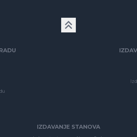
GRADU
IZDA
Iz
du
IZDAVANJE STANOVA