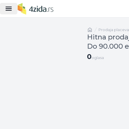
Naslovna
prodaja placeva
Hitna prodaj
Do 90.000 e
0 oglasa
0
oglasa