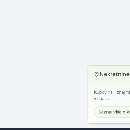
Nekretnine 
Kupovina i iznajml
4zida.rs.
Saznaj više o k