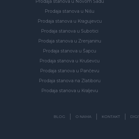
Prodaja stanova
u Novom Sadu
Prodaja stanova
u Nišu
Prodaja stanova
u Kragujevcu
Prodaja stanova
u Subotici
Prodaja stanova
u Zrenjaninu
Prodaja stanova
u Šapcu
Prodaja stanova
u Kruševcu
Prodaja stanova
u Pančevu
Prodaja stanova
na Zlatiboru
Prodaja stanova
u Kraljevu
BLOG
O NAMA
KONTAKT
DIG