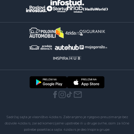
Sadržaj sajta je vlasništvo 4zida.rs. Zabranjeno je njegovo preuzimanje bez
dozvole 4zida.rs, zarad komercijalne upotrebe ili u druge svrhe, osim za lične
potrebe posetilaca sajta.
4zida.rs
je deo
Inspira grupe
.