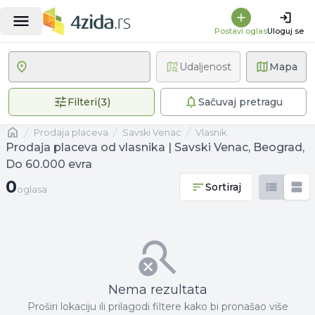
Postavi oglas
Uloguj se
Udaljenost
Mapa
3 primenjena filtera
Filteri
(
3
)
Sačuvaj pretragu
Naslovna
prodaja placeva
Savski Venac
vlasnik
Prodaja placeva od vlasnika | Savski Venac, Beograd,
Do 60.000 evra
0 oglasa
0
Sortiraj
oglasa
Nema rezultata
Proširi lokaciju ili prilagodi filtere kako bi pronašao više