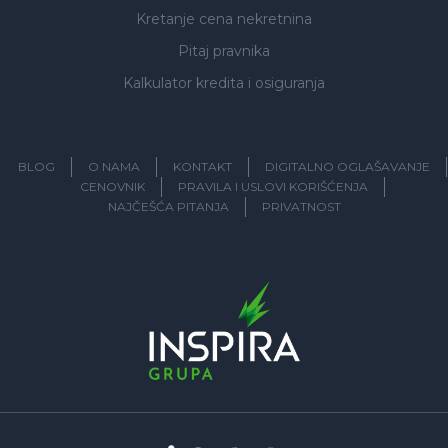
Kretanje cena nekretnina
Pitaj pravnika
Kalkulator kredita i osiguranja
BLOG
O NAMA
KONTAKT
DIGITALNO OGLAŠAVANJE
CENOVNIK
PRAVILA I USLOVI KORIŠĆENJA
NAJČEŠĆA PITANJA
PRIVATNOST