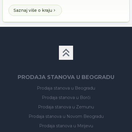
Saznaj više o kraju
PRODAJA STANOVA U BEOGRADU
Prodaja stanova
u Beogradu
Prodaja stanova
u Borči
Prodaja stanova
u Zemunu
Prodaja stanova
u Novom Beogradu
Prodaja stanova
u Mirijevu