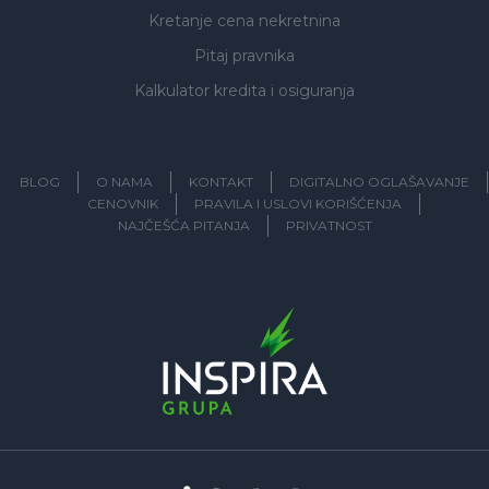
Kretanje cena nekretnina
Pitaj pravnika
Kalkulator kredita i osiguranja
BLOG
O NAMA
KONTAKT
DIGITALNO OGLAŠAVANJE
CENOVNIK
PRAVILA I USLOVI KORIŠĆENJA
NAJČEŠĆA PITANJA
PRIVATNOST