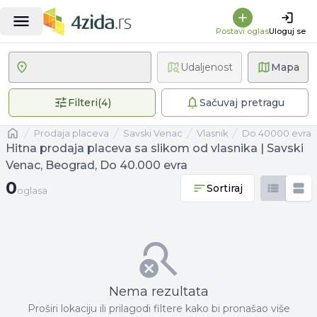
Postavi oglas
Uloguj se
Udaljenost
Mapa
4 primenjena filtera
Filteri
(
4
)
Sačuvaj pretragu
Naslovna
prodaja placeva
Savski Venac
vlasnik
Do 40000 evra
Hitna prodaja placeva sa slikom od vlasnika | Savski
Venac, Beograd, Do 40.000 evra
0 oglasa
0
Sortiraj
oglasa
Nema rezultata
Proširi lokaciju ili prilagodi filtere kako bi pronašao više