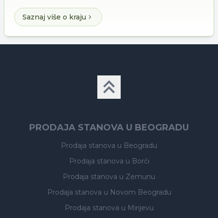
Saznaj više o kraju
PRODAJA STANOVA U BEOGRADU
Prodaja stanova
u Beogradu
Prodaja stanova
u Borči
Prodaja stanova
u Zemunu
Prodaja stanova
u Novom Beogradu
Prodaja stanova
u Mirijevu