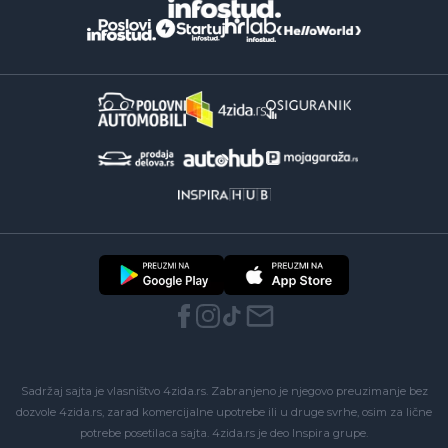
Sadržaj sajta je vlasništvo 4zida.rs. Zabranjeno je njegovo preuzimanje bez
dozvole 4zida.rs, zarad komercijalne upotrebe ili u druge svrhe, osim za lične
potrebe posetilaca sajta.
4zida.rs
je deo
Inspira grupe
.