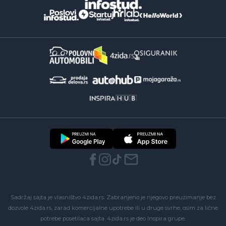
Sadržaj sajta je vlasništvo 4zida.rs. Zabranjeno je njegovo preuzimanje bez
dozvole 4zida.rs, zarad komercijalne upotrebe ili u druge svrhe, osim za lične
potrebe posetilaca sajta.
4zida.rs
je deo
Inspira grupe
.