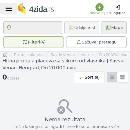
Postavi oglas
Uloguj se
Udaljenost
Mapa
4 primenjena filtera
Filteri
(
4
)
Sačuvaj pretragu
Naslovna
prodaja placeva
Savski Venac
vlasnik
Do 20000 evra
Hitna prodaja placeva sa slikom od vlasnika | Savski
Venac, Beograd, Do 20.000 evra
0 oglasa
0
Sortiraj
oglasa
Nema rezultata
Proširi lokaciju ili prilagodi filtere kako bi pronašao više