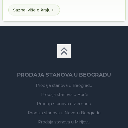
Saznaj više o kraju
PRODAJA STANOVA U BEOGRADU
Prodaja stanova
u Beogradu
Prodaja stanova
u Borči
Prodaja stanova
u Zemunu
Prodaja stanova
u Novom Beogradu
Prodaja stanova
u Mirijevu