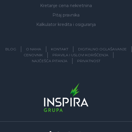
Kretanje cena nekretnina
Pitaj pravnika
Kalkulator kredita i osiguranja
BLOG
O NAMA
KONTAKT
DIGITALNO OGLAŠAVANJE
CENOVNIK
PRAVILA I USLOVI KORIŠĆENJA
NAJČEŠĆA PITANJA
PRIVATNOST