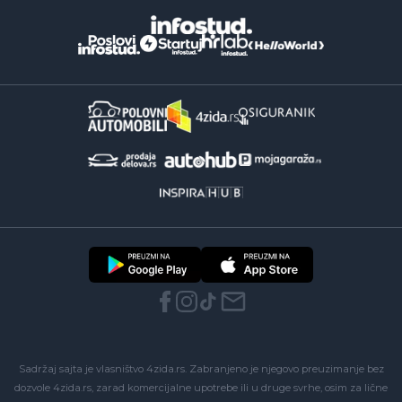
Sadržaj sajta je vlasništvo 4zida.rs. Zabranjeno je njegovo preuzimanje bez
dozvole 4zida.rs, zarad komercijalne upotrebe ili u druge svrhe, osim za lične