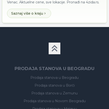
Venac. Aktuelne cene, sve lokacije. Pronađi na 4zida.rs.
Saznaj više o kraju
PRODAJA STANOVA U BEOGRADU
Prodaja stanova
u Beogradu
Prodaja stanova
u Borči
Prodaja stanova
u Zemunu
Prodaja stanova
u Novom Beogradu
Prodaja stanova
u Mirijevu