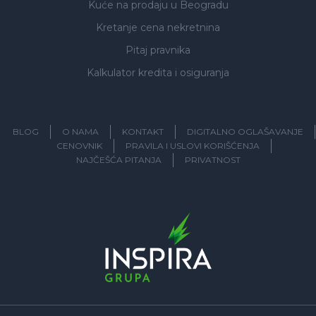
Kuće na prodaju
u Beogradu
Kretanje cena nekretnina
Pitaj pravnika
Kalkulator kredita i osiguranja
BLOG
O NAMA
KONTAKT
DIGITALNO OGLAŠAVANJE
CENOVNIK
PRAVILA I USLOVI KORIŠĆENJA
NAJČEŠĆA PITANJA
PRIVATNOST