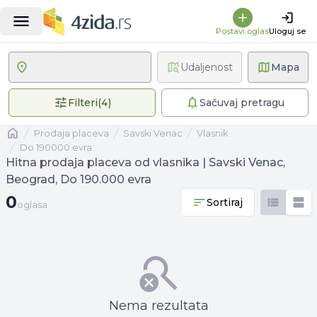
Postavi oglas
Uloguj se
Udaljenost
Mapa
4 primenjena filtera
Filteri
(
4
)
Sačuvaj pretragu
Naslovna
prodaja placeva
Savski Venac
vlasnik
Do 190000 evra
Hitna prodaja placeva od vlasnika | Savski Venac,
Beograd, Do 190.000 evra
0 oglasa
0
Sortiraj
oglasa
Nema rezultata