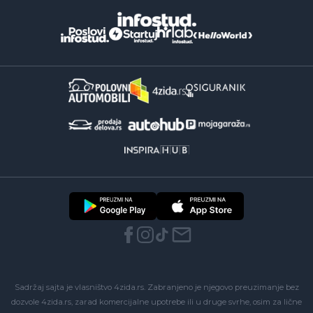
Sadržaj sajta je vlasništvo 4zida.rs. Zabranjeno je njegovo preuzimanje bez
dozvole 4zida.rs, zarad komercijalne upotrebe ili u druge svrhe, osim za lične