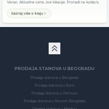
Venac. Aktuelne cene, sve lokacije. Pronađi na 4zida.rs.
Saznaj više o kraju
PRODAJA STANOVA U BEOGRADU
Prodaja stanova
u Beogradu
Prodaja stanova
u Borči
Prodaja stanova
u Zemunu
Prodaja stanova
u Novom Beogradu
Prodaja stanova
u Mirijevu