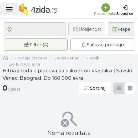
Postavi oglas
Uloguj se
Udaljenost
Mapa
4 primenjena filtera
Filteri
(
4
)
Sačuvaj pretragu
Naslovna
prodaja placeva
Savski Venac
vlasnik
Do 160000 evra
Hitna prodaja placeva sa slikom od vlasnika | Savski
Venac, Beograd, Do 160.000 evra
0 oglasa
0
Sortiraj
oglasa
Nema rezultata