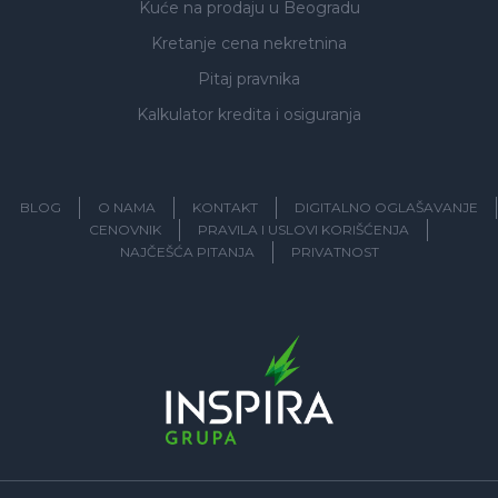
Kuće na prodaju
u Beogradu
Kretanje cena nekretnina
Pitaj pravnika
Kalkulator kredita i osiguranja
BLOG
O NAMA
KONTAKT
DIGITALNO OGLAŠAVANJE
CENOVNIK
PRAVILA I USLOVI KORIŠĆENJA
NAJČEŠĆA PITANJA
PRIVATNOST