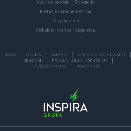
Kuće na prodaju
u Beogradu
Kretanje cena nekretnina
Pitaj pravnika
Kalkulator kredita i osiguranja
BLOG
O NAMA
KONTAKT
DIGITALNO OGLAŠAVANJE
CENOVNIK
PRAVILA I USLOVI KORIŠĆENJA
NAJČEŠĆA PITANJA
PRIVATNOST