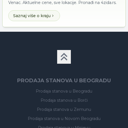
Venac. Aktuelne cene, sve lokacije. Pronađi na 4zida.rs.
Saznaj više o kraju
PRODAJA STANOVA U BEOGRADU
Prodaja stanova
u Beogradu
Prodaja stanova
u Borči
Prodaja stanova
u Zemunu
Prodaja stanova
u Novom Beogradu
Prodaja stanova
u Mirijevu