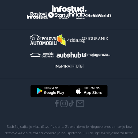
Sadržaj sajta je vlasništvo 4zida.rs. Zabranjeno je njegovo preuzimanje bez
dozvole 4zida.rs, zarad komercijalne upotrebe ili u druge svrhe, osim za lične