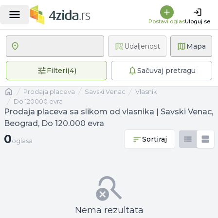
Postavi oglas
Uloguj se
Udaljenost
Mapa
4 primenjena filtera
Filteri
(
4
)
Sačuvaj pretragu
Naslovna
prodaja placeva
Savski Venac
vlasnik
Do 120000 evra
Prodaja placeva sa slikom od vlasnika | Savski Venac,
Beograd, Do 120.000 evra
0 oglasa
0
Sortiraj
oglasa
Nema rezultata