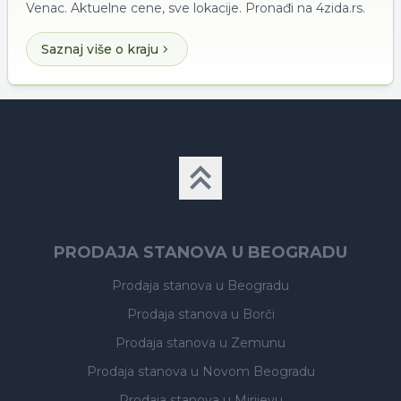
Venac. Aktuelne cene, sve lokacije. Pronađi na 4zida.rs.
Saznaj više o kraju
PRODAJA STANOVA U BEOGRADU
Prodaja stanova
u Beogradu
Prodaja stanova
u Borči
Prodaja stanova
u Zemunu
Prodaja stanova
u Novom Beogradu
Prodaja stanova
u Mirijevu