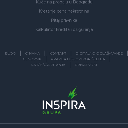
Kuće na prodaju
u Beogradu
Kretanje cena nekretnina
Pitaj pravnika
Kalkulator kredita i osiguranja
BLOG
O NAMA
KONTAKT
DIGITALNO OGLAŠAVANJE
CENOVNIK
PRAVILA I USLOVI KORIŠĆENJA
NAJČEŠĆA PITANJA
PRIVATNOST