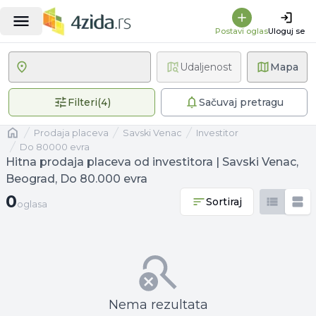
Postavi oglas
Uloguj se
Udaljenost
Mapa
4 primenjena filtera
Filteri
(
4
)
Sačuvaj pretragu
Naslovna
prodaja placeva
Savski Venac
investitor
Do 80000 evra
Hitna prodaja placeva od investitora | Savski Venac,
Beograd, Do 80.000 evra
0 oglasa
0
Sortiraj
oglasa
Nema rezultata