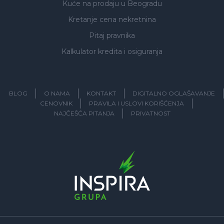
Kuće na prodaju
u Beogradu
Kretanje cena nekretnina
Pitaj pravnika
Kalkulator kredita i osiguranja
BLOG
O NAMA
KONTAKT
DIGITALNO OGLAŠAVANJE
CENOVNIK
PRAVILA I USLOVI KORIŠĆENJA
NAJČEŠĆA PITANJA
PRIVATNOST