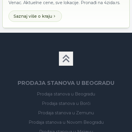
Venac. Aktuelne cene, sve lokacije. Pronađi na 4zida.rs.
Saznaj više o kraju
PRODAJA STANOVA U BEOGRADU
Prodaja stanova
u Beogradu
Prodaja stanova
u Borči
Prodaja stanova
u Zemunu
Prodaja stanova
u Novom Beogradu
Prodaja stanova
u Mirijevu