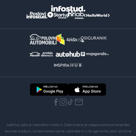
Sadržaj sajta je vlasništvo 4zida.rs. Zabranjeno je njegovo preuzimanje bez
dozvole 4zida.rs, zarad komercijalne upotrebe ili u druge svrhe, osim za lične