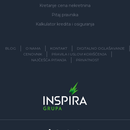
Kretanje cena nekretnina
Pitaj pravnika
Kalkulator kredita i osiguranja
BLOG
O NAMA
KONTAKT
DIGITALNO OGLAŠAVANJE
CENOVNIK
PRAVILA I USLOVI KORIŠĆENJA
NAJČEŠĆA PITANJA
PRIVATNOST