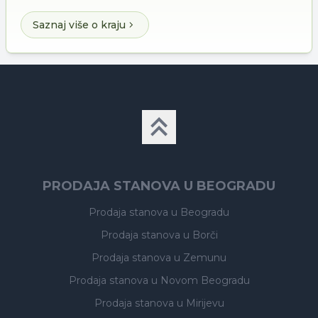
Saznaj više o kraju
PRODAJA STANOVA U BEOGRADU
Prodaja stanova
u Beogradu
Prodaja stanova
u Borči
Prodaja stanova
u Zemunu
Prodaja stanova
u Novom Beogradu
Prodaja stanova
u Mirijevu