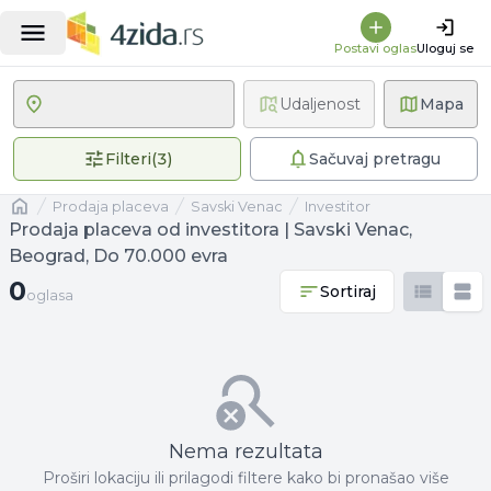
Postavi oglas
Uloguj se
Udaljenost
Mapa
3 primenjena filtera
Filteri
(
3
)
Sačuvaj pretragu
Naslovna
prodaja placeva
Savski Venac
investitor
Prodaja placeva od investitora | Savski Venac,
Beograd, Do 70.000 evra
0 oglasa
0
Sortiraj
oglasa
Nema rezultata
Proširi lokaciju ili prilagodi filtere kako bi pronašao više