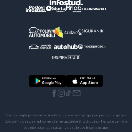
Sadržaj sajta je vlasništvo 4zida.rs. Zabranjeno je njegovo preuzimanje bez
dozvole 4zida.rs, zarad komercijalne upotrebe ili u druge svrhe, osim za lične
potrebe posetilaca sajta.
4zida.rs
je deo
Inspira grupe
.