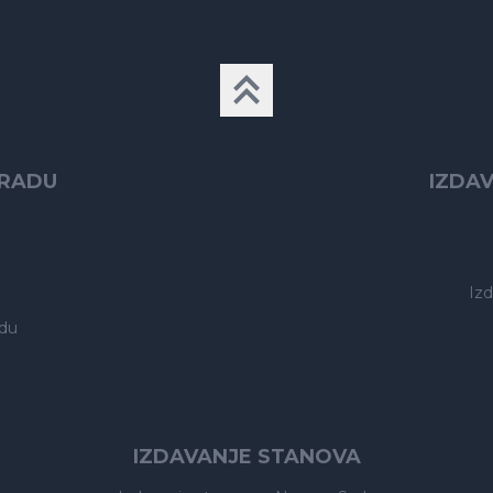
GRADU
IZDA
Iz
du
IZDAVANJE STANOVA