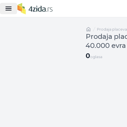
Naslovna
prodaja placeva
Prodaja plac
40.000 evra
0 oglasa
0
oglasa