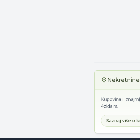
Nekretnine 
Kupovina i iznajml
4zida.rs.
Saznaj više o k