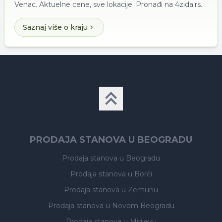
Venac. Aktuelne cene, sve lokacije. Pronađi na 4zida.rs.
Saznaj više o kraju
PRODAJA STANOVA U BEOGRADU
Prodaja stanova
u Beogradu
Prodaja stanova
u Borči
Prodaja stanova
u Zemunu
Prodaja stanova
u Novom Beogradu
Prodaja stanova
u Mirijevu