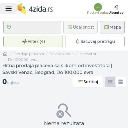
Postavi oglas
Uloguj se
Udaljenost
Mapa
4 primenjena filtera
Filteri
(
4
)
Sačuvaj pretragu
Naslovna
prodaja placeva
Savski Venac
investitor
Do 100000 evra
Hitna prodaja placeva sa slikom od investitora |
Savski Venac, Beograd, Do 100.000 evra
0 oglasa
0
Sortiraj
oglasa
Nema rezultata