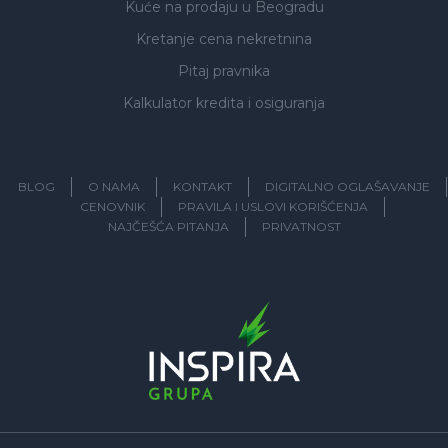
Kuće na prodaju
u Beogradu
Kretanje cena nekretnina
Pitaj pravnika
Kalkulator kredita i osiguranja
BLOG
O NAMA
KONTAKT
DIGITALNO OGLAŠAVANJE
CENOVNIK
PRAVILA I USLOVI KORIŠĆENJA
NAJČEŠĆA PITANJA
PRIVATNOST