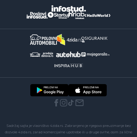
Sadržaj sajta je vlasništvo 4zida.rs. Zabranjeno je njegovo preuzimanje bez
dozvole 4zida.rs, zarad komercijalne upotrebe ili u druge svrhe, osim za lične