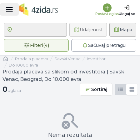
Postavi oglas
Uloguj se
Udaljenost
Mapa
4 primenjena filtera
Filteri
(
4
)
Sačuvaj pretragu
Naslovna
prodaja placeva
Savski Venac
investitor
Do 10000 evra
Prodaja placeva sa slikom od investitora | Savski
Venac, Beograd, Do 10.000 evra
0 oglasa
0
Sortiraj
oglasa
Nema rezultata