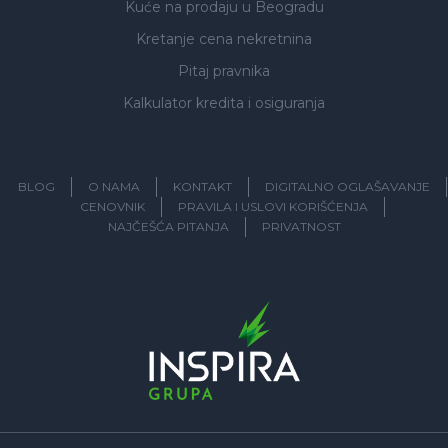
Kuće na prodaju
u Beogradu
Kretanje cena nekretnina
Pitaj pravnika
Kalkulator kredita i osiguranja
BLOG
O NAMA
KONTAKT
DIGITALNO OGLAŠAVANJE
CENOVNIK
PRAVILA I USLOVI KORIŠĆENJA
NAJČEŠĆA PITANJA
PRIVATNOST