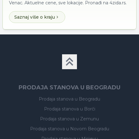
Venac. Aktuelne cene, sve lokacije. Pronađi na 4zida.rs.
Saznaj više o kraju
PRODAJA STANOVA U BEOGRADU
Prodaja stanova
u Beogradu
Prodaja stanova
u Borči
Prodaja stanova
u Zemunu
Prodaja stanova
u Novom Beogradu
Prodaja stanova
u Mirijevu