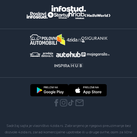
Sadržaj sajta je vlasništvo 4zida.rs. Zabranjeno je njegovo preuzimanje bez
dozvole 4zida.rs, zarad komercijalne upotrebe ili u druge svrhe, osim za lične