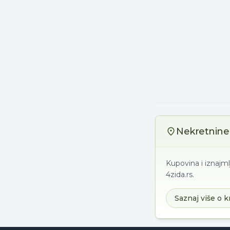
Nekretnine 
Kupovina i iznajml
4zida.rs.
Saznaj više o k