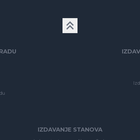
GRADU
IZDA
Iz
du
IZDAVANJE STANOVA