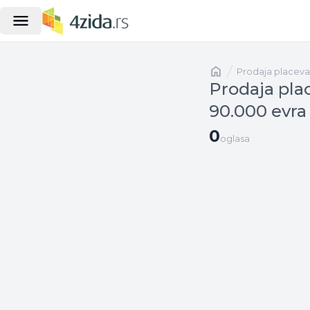
Naslovna
prodaja placeva
Prodaja pla
90.000 evra
0 oglasa
0
oglasa