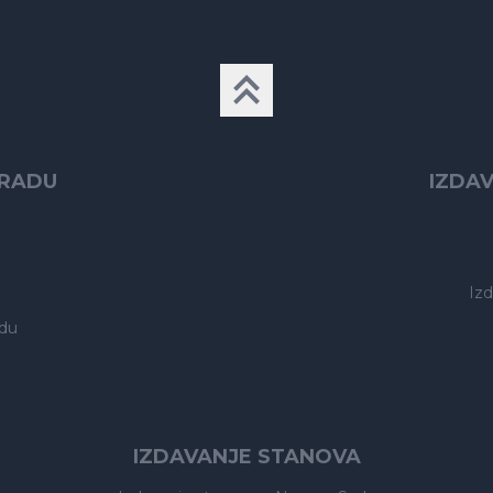
GRADU
IZDA
Iz
du
IZDAVANJE STANOVA