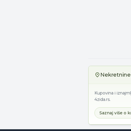
Nekretnine 
Kupovina i iznajml
4zida.rs.
Saznaj više o k