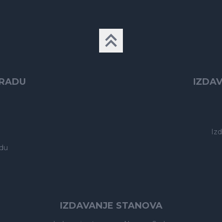
GRADU
IZDA
Iz
du
IZDAVANJE STANOVA