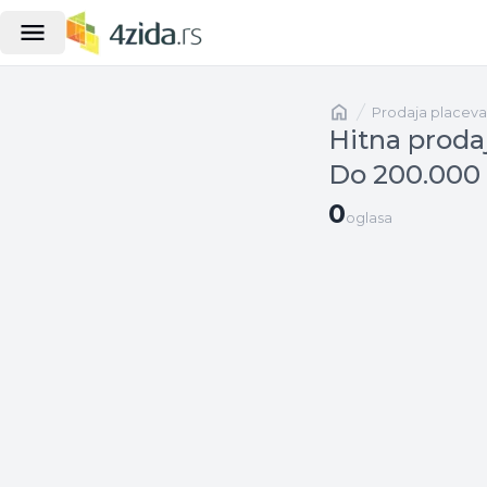
Naslovna
prodaja placeva
Hitna proda
Do 200.000 
0 oglasa
0
oglasa