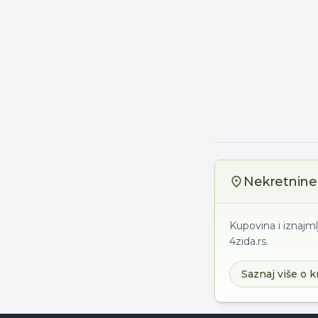
Nekretnine 
Kupovina i iznajml
4zida.rs.
Saznaj više o k