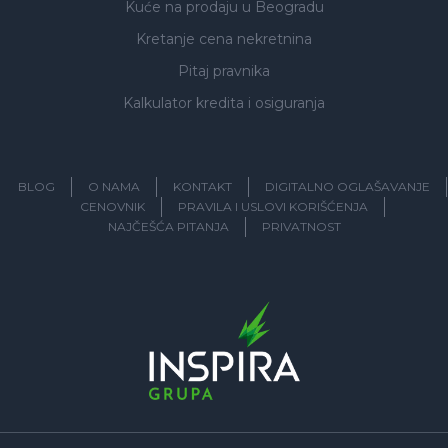
Kuće na prodaju
u Beogradu
Kretanje cena nekretnina
Pitaj pravnika
Kalkulator kredita i osiguranja
BLOG
O NAMA
KONTAKT
DIGITALNO OGLAŠAVANJE
CENOVNIK
PRAVILA I USLOVI KORIŠĆENJA
NAJČEŠĆA PITANJA
PRIVATNOST