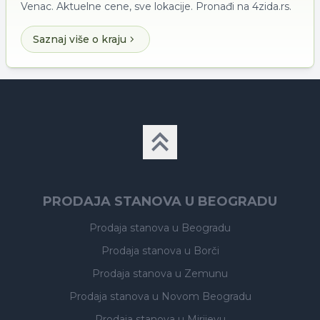
Venac. Aktuelne cene, sve lokacije. Pronađi na 4zida.rs.
Saznaj više o kraju
PRODAJA STANOVA U BEOGRADU
Prodaja stanova
u Beogradu
Prodaja stanova
u Borči
Prodaja stanova
u Zemunu
Prodaja stanova
u Novom Beogradu
Prodaja stanova
u Mirijevu