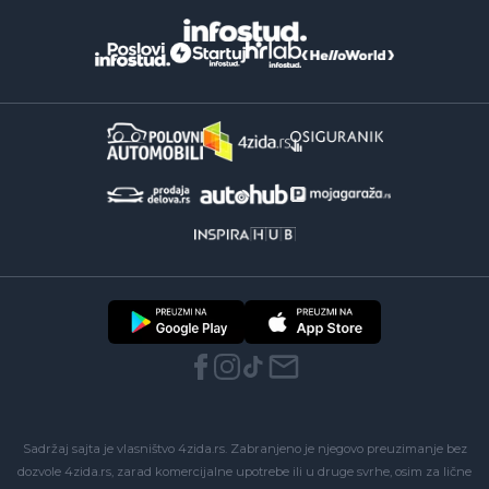
Sadržaj sajta je vlasništvo 4zida.rs. Zabranjeno je njegovo preuzimanje bez
dozvole 4zida.rs, zarad komercijalne upotrebe ili u druge svrhe, osim za lične