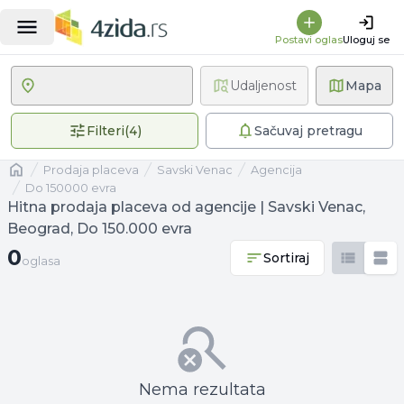
Postavi oglas
Uloguj se
Udaljenost
Mapa
4 primenjena filtera
Filteri
(
4
)
Sačuvaj pretragu
Naslovna
prodaja placeva
Savski Venac
agencija
Do 150000 evra
Hitna prodaja placeva od agencije | Savski Venac,
Beograd, Do 150.000 evra
0 oglasa
0
Sortiraj
oglasa
Nema rezultata