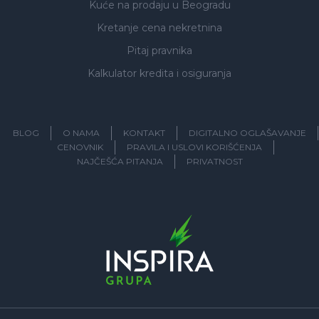
Kuće na prodaju
u Beogradu
Kretanje cena nekretnina
Pitaj pravnika
Kalkulator kredita i osiguranja
BLOG
O NAMA
KONTAKT
DIGITALNO OGLAŠAVANJE
CENOVNIK
PRAVILA I USLOVI KORIŠĆENJA
NAJČEŠĆA PITANJA
PRIVATNOST