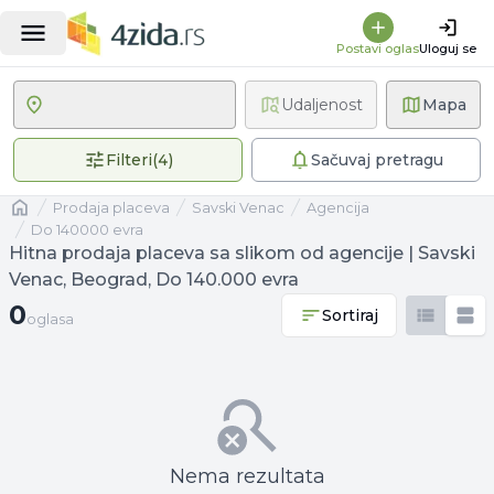
Postavi oglas
Uloguj se
Udaljenost
Mapa
4 primenjena filtera
Filteri
(
4
)
Sačuvaj pretragu
Naslovna
prodaja placeva
Savski Venac
agencija
Do 140000 evra
Hitna prodaja placeva sa slikom od agencije | Savski
Venac, Beograd, Do 140.000 evra
0 oglasa
0
Sortiraj
oglasa
Nema rezultata