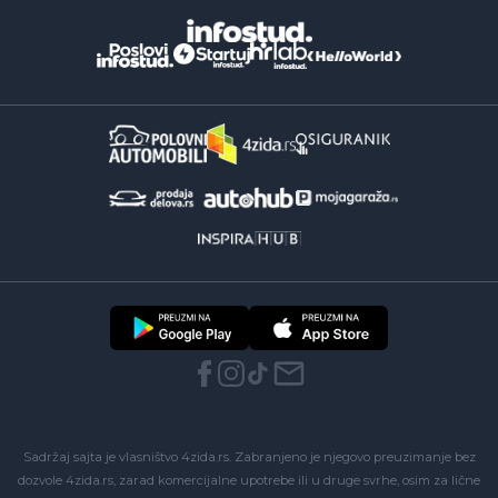
Sadržaj sajta je vlasništvo 4zida.rs. Zabranjeno je njegovo preuzimanje bez
dozvole 4zida.rs, zarad komercijalne upotrebe ili u druge svrhe, osim za lične