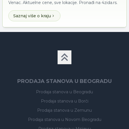
Venac. Aktuelne cene, sve lokacije. Pronađi na 4zida.rs.
Saznaj više o kraju
PRODAJA STANOVA U BEOGRADU
Prodaja stanova
u Beogradu
Prodaja stanova
u Borči
Prodaja stanova
u Zemunu
Prodaja stanova
u Novom Beogradu
Prodaja stanova
u Mirijevu