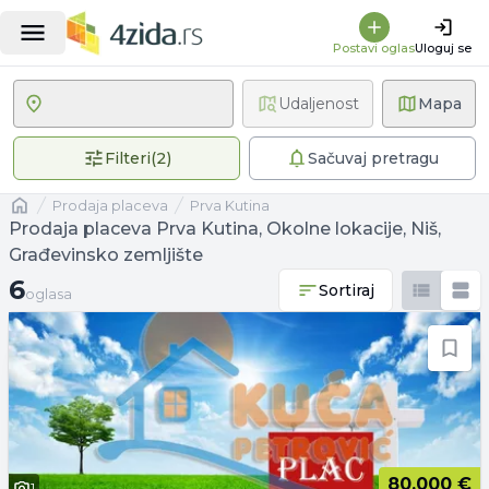
Postavi oglas
Uloguj se
Udaljenost
Mapa
2 primenjena filtera
Filteri
(
2
)
Sačuvaj pretragu
Naslovna
prodaja placeva
Prva Kutina
Prodaja placeva Prva Kutina, Okolne lokacije, Niš,
Građevinsko zemljište
6 oglasa
6
Sortiraj
oglasa
80.000 €
1