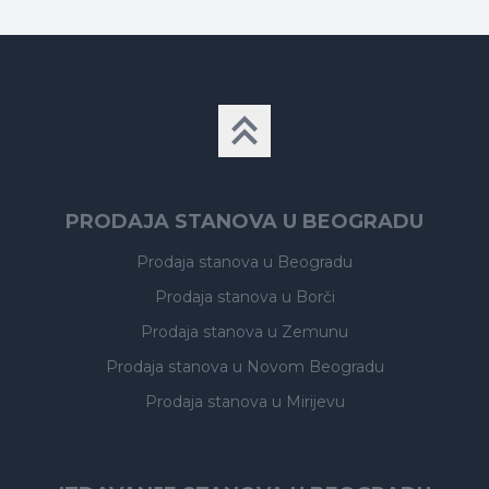
PRODAJA STANOVA U BEOGRADU
Prodaja stanova
u Beogradu
Prodaja stanova
u Borči
Prodaja stanova
u Zemunu
Prodaja stanova
u Novom Beogradu
Prodaja stanova
u Mirijevu