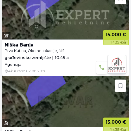
15.000 €
1
1.435 €/a
Niška Banja
Prva Kutina, Okolne lokacije, Niš
građevinsko zemljište | 10.45 a
Agencija
Ažurirano
02.08.2026.
15.000 €
1
1.435 €/a