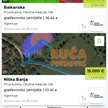
2.195 €/a
Balkanska
Prva Kutina, Okolne lokacije, Niš
građevinsko zemljište | 36.44 a
Agencija
Ažurirano
05.08.2026.
15.000 €
1
1.435 €/a
Niška Banja
Prva Kutina, Okolne lokacije, Niš
građevinsko zemljište | 10.45 a
Agencija
Ažurirano
05.08.2026.
▾
Reklama
▾