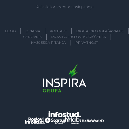
Kalkulator kredita i osiguranja
BLOG
O NAMA
KONTAKT
DIGITALNO OGLAŠAVANJE
CENOVNIK
PRAVILA I USLOVI KORIŠĆENJA
NAJČEŠĆA PITANJA
PRIVATNOST