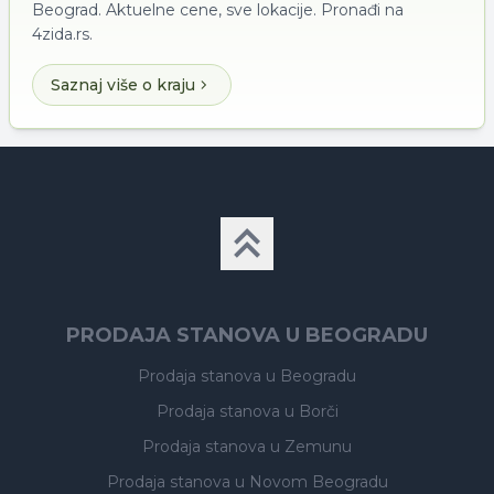
Beograd. Aktuelne cene, sve lokacije. Pronađi na
4zida.rs.
Saznaj više o kraju
PRODAJA STANOVA U BEOGRADU
Prodaja stanova
u Beogradu
Prodaja stanova
u Borči
Prodaja stanova
u Zemunu
Prodaja stanova
u Novom Beogradu