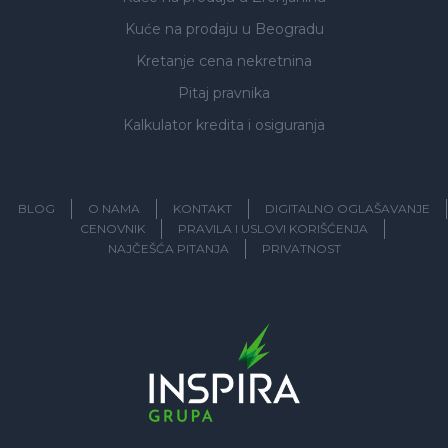
Kuće na prodaju
u Beogradu
Kretanje cena nekretnina
Pitaj pravnika
Kalkulator kredita i osiguranja
BLOG
O NAMA
KONTAKT
DIGITALNO OGLAŠAVANJE
CENOVNIK
PRAVILA I USLOVI KORIŠĆENJA
NAJČEŠĆA PITANJA
PRIVATNOST