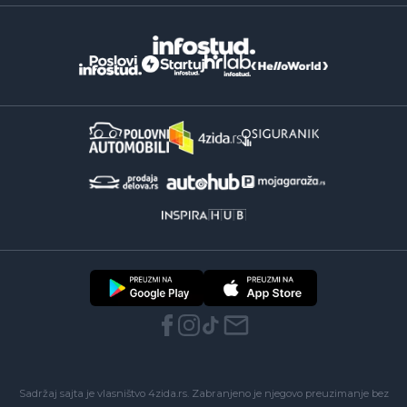
Sadržaj sajta je vlasništvo 4zida.rs. Zabranjeno je njegovo preuzimanje bez