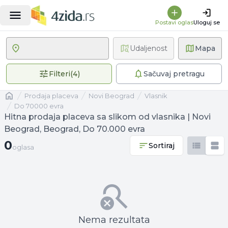
Postavi oglas
Uloguj se
Udaljenost
Mapa
4 primenjena filtera
Filteri
(
4
)
Sačuvaj pretragu
Naslovna
prodaja placeva
Novi Beograd
vlasnik
Do 70000 evra
Hitna prodaja placeva sa slikom od vlasnika | Novi
Beograd, Beograd, Do 70.000 evra
0 oglasa
0
Sortiraj
oglasa
Nema rezultata