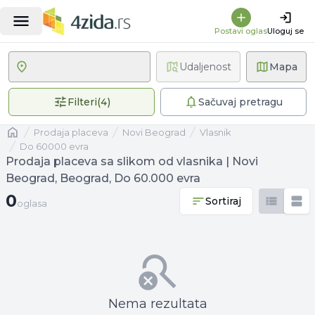
Postavi oglas
Uloguj se
Udaljenost
Mapa
4 primenjena filtera
Filteri
(
4
)
Sačuvaj pretragu
Naslovna
prodaja placeva
Novi Beograd
vlasnik
Do 60000 evra
Prodaja placeva sa slikom od vlasnika | Novi
Beograd, Beograd, Do 60.000 evra
0 oglasa
0
Sortiraj
oglasa
Nema rezultata