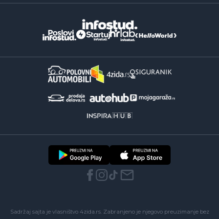
Sadržaj sajta je vlasništvo 4zida.rs. Zabranjeno je njegovo preuzimanje bez