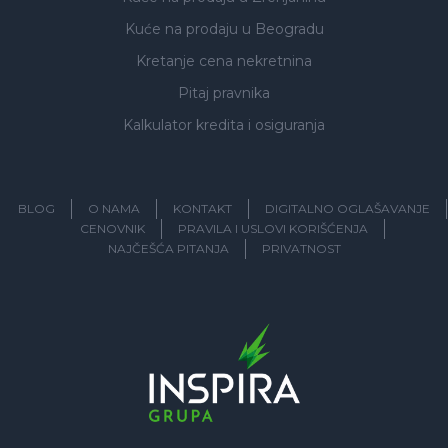
Kuće na prodaju
u Beogradu
Kretanje cena nekretnina
Pitaj pravnika
Kalkulator kredita i osiguranja
BLOG
O NAMA
KONTAKT
DIGITALNO OGLAŠAVANJE
CENOVNIK
PRAVILA I USLOVI KORIŠĆENJA
NAJČEŠĆA PITANJA
PRIVATNOST