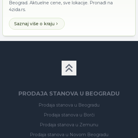
Beograd. Aktuelne cene, sve lokacije. Pronađi na
4zida.rs.
Saznaj više o kraju
PRODAJA STANOVA U BEOGRADU
Prodaja stanova
u Beogradu
Prodaja stanova
u Borči
Prodaja stanova
u Zemunu
Prodaja stanova
u Novom Beogradu