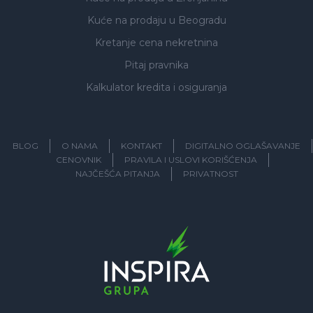
Kuće na prodaju
u Beogradu
Kretanje cena nekretnina
Pitaj pravnika
Kalkulator kredita i osiguranja
BLOG
O NAMA
KONTAKT
DIGITALNO OGLAŠAVANJE
CENOVNIK
PRAVILA I USLOVI KORIŠĆENJA
NAJČEŠĆA PITANJA
PRIVATNOST