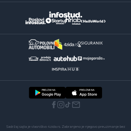
Sadržaj sajta je vlasništvo 4zida.rs. Zabranjeno je njegovo preuzimanje bez