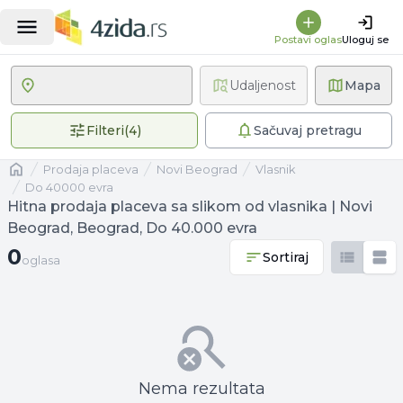
Postavi oglas
Uloguj se
Udaljenost
Mapa
4 primenjena filtera
Filteri
(
4
)
Sačuvaj pretragu
Naslovna
prodaja placeva
Novi Beograd
vlasnik
Do 40000 evra
Hitna prodaja placeva sa slikom od vlasnika | Novi
Beograd, Beograd, Do 40.000 evra
0 oglasa
0
Sortiraj
oglasa
Nema rezultata