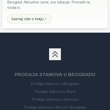
Beograd. Aktuelne cene, sve lokacije. Pronađi na
4zida.rs.
Saznaj više o kraju
PRODAJA STANOVA U BEOGRADU
Prodaja stanova
u Beogradu
Prodaja stanova
u Borči
Prodaja stanova
u Zemunu
Prodaja stanova
u Novom Beogradu