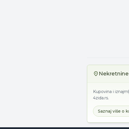
Nekretnine 
Kupovina i iznajml
4zida.rs.
Saznaj više o k