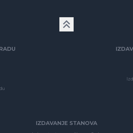
GRADU
IZDA
Iz
du
IZDAVANJE STANOVA