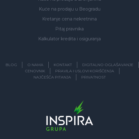
Kuće na prodaju
u Beogradu
Kretanje cena nekretnina
Pitaj pravnika
Kalkulator kredita i osiguranja
BLOG
O NAMA
KONTAKT
DIGITALNO OGLAŠAVANJE
CENOVNIK
PRAVILA I USLOVI KORIŠĆENJA
NAJČEŠĆA PITANJA
PRIVATNOST