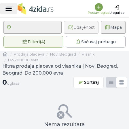
Postavi oglas
Uloguj se
Udaljenost
Mapa
4 primenjena filtera
Filteri
(
4
)
Sačuvaj pretragu
Naslovna
prodaja placeva
Novi Beograd
vlasnik
Do 200000 evra
Hitna prodaja placeva od vlasnika | Novi Beograd,
Beograd, Do 200.000 evra
0 oglasa
0
Sortiraj
oglasa
Nema rezultata