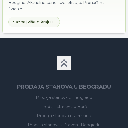
Beograd. Aktuelne cene, sve lokacije. Pronađi na
4zida.rs.
Saznaj više o kraju
PRODAJA STANOVA U BEOGRADU
Prodaja stanova
u Beogradu
Prodaja stanova
u Borči
Prodaja stanova
u Zemunu
Prodaja stanova
u Novom Beogradu