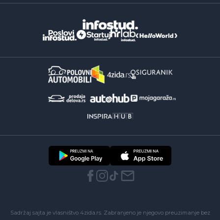
Sadržaj sajta je vlasništvo 4zida.rs. Zabranjeno je njegovo preuzimanje bez