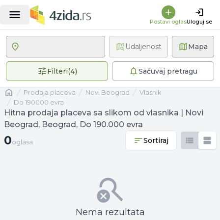
Postavi oglas
Uloguj se
Udaljenost
Mapa
4 primenjena filtera
Filteri
(
4
)
Sačuvaj pretragu
Naslovna
prodaja placeva
Novi Beograd
vlasnik
Do 190000 evra
Hitna prodaja placeva sa slikom od vlasnika | Novi
Beograd, Beograd, Do 190.000 evra
0 oglasa
0
Sortiraj
oglasa
Nema rezultata