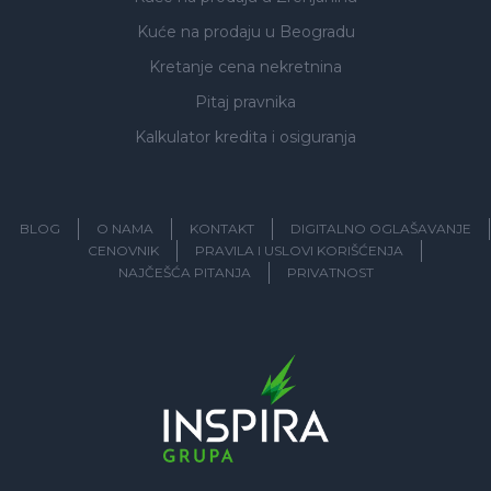
Kuće na prodaju
u Beogradu
Kretanje cena nekretnina
Pitaj pravnika
Kalkulator kredita i osiguranja
BLOG
O NAMA
KONTAKT
DIGITALNO OGLAŠAVANJE
CENOVNIK
PRAVILA I USLOVI KORIŠĆENJA
NAJČEŠĆA PITANJA
PRIVATNOST