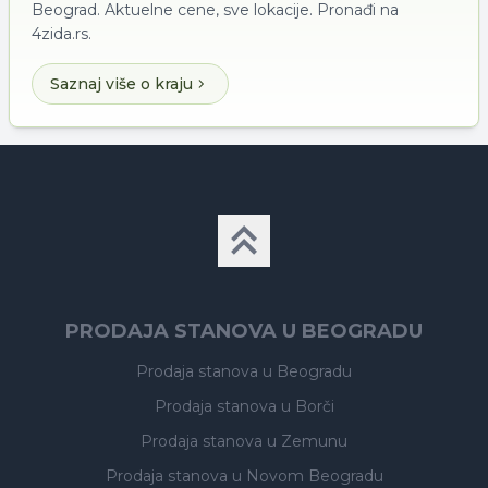
Beograd. Aktuelne cene, sve lokacije. Pronađi na
4zida.rs.
Saznaj više o kraju
PRODAJA STANOVA U BEOGRADU
Prodaja stanova
u Beogradu
Prodaja stanova
u Borči
Prodaja stanova
u Zemunu
Prodaja stanova
u Novom Beogradu