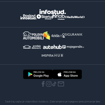
Sadržaj sajta je vlasništvo 4zida.rs. Zabranjeno je njegovo preuzimanje bez