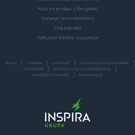
Kuće na prodaju
u Beogradu
Kretanje cena nekretnina
Pitaj pravnika
Kalkulator kredita i osiguranja
BLOG
O NAMA
KONTAKT
DIGITALNO OGLAŠAVANJE
CENOVNIK
PRAVILA I USLOVI KORIŠĆENJA
NAJČEŠĆA PITANJA
PRIVATNOST