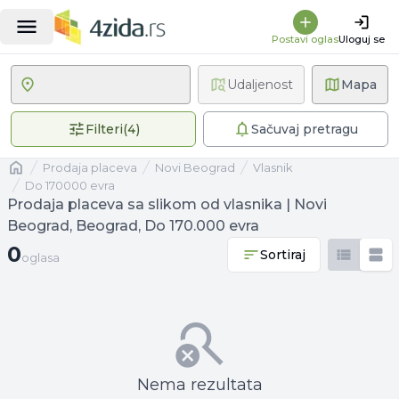
Postavi oglas
Uloguj se
Udaljenost
Mapa
4 primenjena filtera
Filteri
(
4
)
Sačuvaj pretragu
Naslovna
prodaja placeva
Novi Beograd
vlasnik
Do 170000 evra
Prodaja placeva sa slikom od vlasnika | Novi
Beograd, Beograd, Do 170.000 evra
0 oglasa
0
Sortiraj
oglasa
Nema rezultata