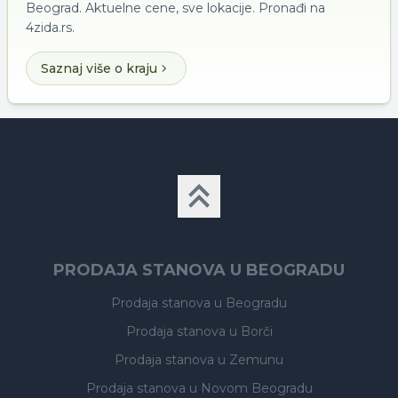
Beograd. Aktuelne cene, sve lokacije. Pronađi na
4zida.rs.
Saznaj više o kraju
PRODAJA STANOVA U BEOGRADU
Prodaja stanova
u Beogradu
Prodaja stanova
u Borči
Prodaja stanova
u Zemunu
Prodaja stanova
u Novom Beogradu