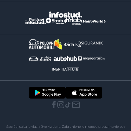
Sadržaj sajta je vlasništvo 4zida.rs. Zabranjeno je njegovo preuzimanje bez