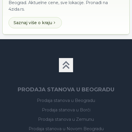
Beograd. Aktuelne cene, sve lokacije. Pronađi na
4zida.rs.
Saznaj više o kraju
PRODAJA STANOVA U BEOGRADU
Prodaja stanova
u Beogradu
Prodaja stanova
u Borči
Prodaja stanova
u Zemunu
Prodaja stanova
u Novom Beogradu