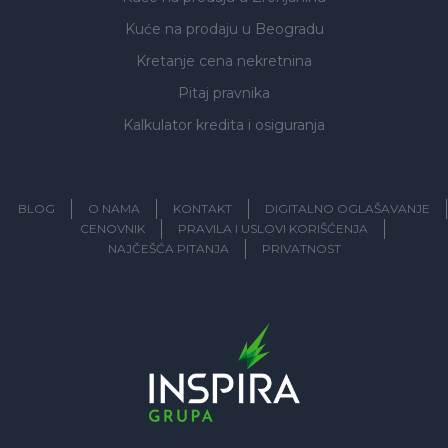
Kuće na prodaju
u Beogradu
Kretanje cena nekretnina
Pitaj pravnika
Kalkulator kredita i osiguranja
BLOG
O NAMA
KONTAKT
DIGITALNO OGLAŠAVANJE
CENOVNIK
PRAVILA I USLOVI KORIŠĆENJA
NAJČEŠĆA PITANJA
PRIVATNOST