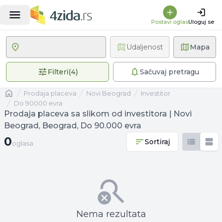
Postavi oglas
Uloguj se
Udaljenost
Mapa
4 primenjena filtera
Filteri
(
4
)
Sačuvaj pretragu
Naslovna
prodaja placeva
Novi Beograd
investitor
Do 90000 evra
Prodaja placeva sa slikom od investitora | Novi
Beograd, Beograd, Do 90.000 evra
0 oglasa
0
Sortiraj
oglasa
Nema rezultata