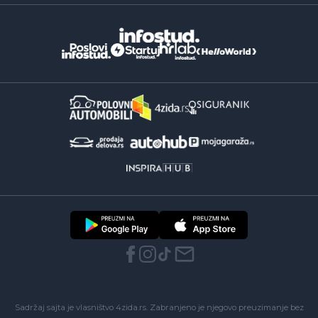
Sadržaj sajta je vlasništvo 4zida.rs. Zabranjeno je njegovo preuzimanje bez