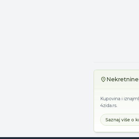
Nekretnine 
Kupovina i iznajml
4zida.rs.
Saznaj više o k