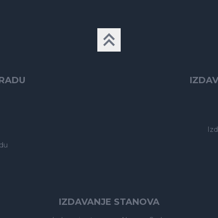
GRADU
IZDA
Iz
du
IZDAVANJE STANOVA