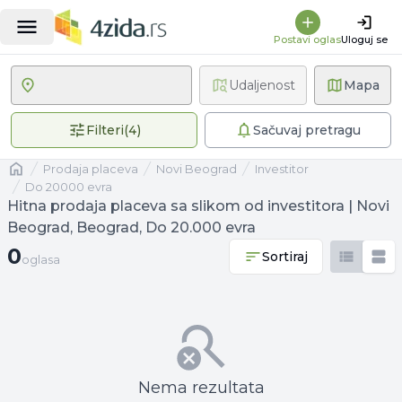
Postavi oglas
Uloguj se
Udaljenost
Mapa
4 primenjena filtera
Filteri
(
4
)
Sačuvaj pretragu
Naslovna
prodaja placeva
Novi Beograd
investitor
Do 20000 evra
Hitna prodaja placeva sa slikom od investitora | Novi
Beograd, Beograd, Do 20.000 evra
0 oglasa
0
Sortiraj
oglasa
Nema rezultata