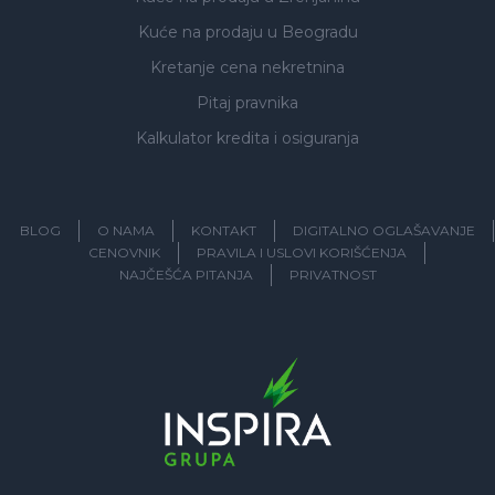
Kuće na prodaju
u Beogradu
Kretanje cena nekretnina
Pitaj pravnika
Kalkulator kredita i osiguranja
BLOG
O NAMA
KONTAKT
DIGITALNO OGLAŠAVANJE
CENOVNIK
PRAVILA I USLOVI KORIŠĆENJA
NAJČEŠĆA PITANJA
PRIVATNOST