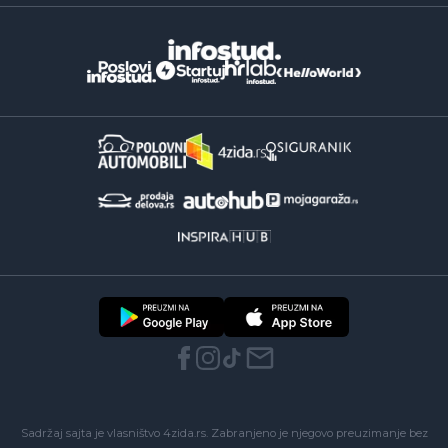
Sadržaj sajta je vlasništvo 4zida.rs. Zabranjeno je njegovo preuzimanje bez