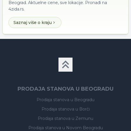
Beograd. Aktuelne cene, sve lokacije. Pronađi na
4zida.rs.
Saznaj više o kraju
PRODAJA STANOVA U BEOGRADU
Prodaja stanova
u Beogradu
Prodaja stanova
u Borči
Prodaja stanova
u Zemunu
Prodaja stanova
u Novom Beogradu