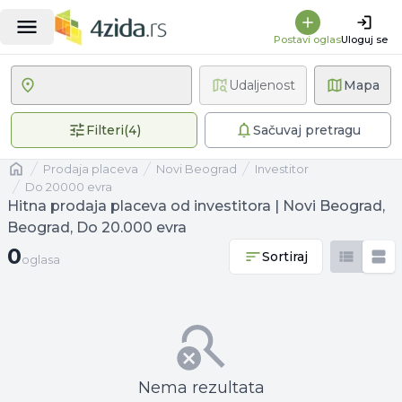
Postavi oglas
Uloguj se
Udaljenost
Mapa
4 primenjena filtera
Filteri
(
4
)
Sačuvaj pretragu
Naslovna
prodaja placeva
Novi Beograd
investitor
Do 20000 evra
Hitna prodaja placeva od investitora | Novi Beograd,
Beograd, Do 20.000 evra
0 oglasa
0
Sortiraj
oglasa
Nema rezultata