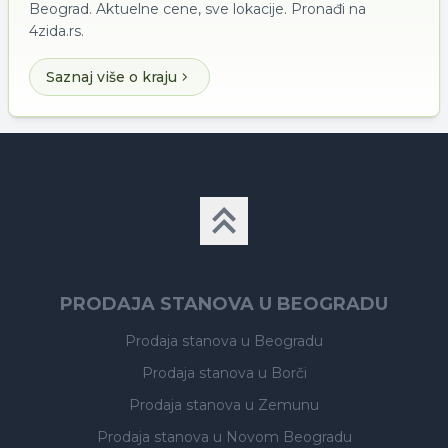
Beograd. Aktuelne cene, sve lokacije. Pronađi na
4zida.rs.
Saznaj više o kraju
PRODAJA STANOVA U BEOGRADU
Prodaja stanova
u Beogradu
Prodaja stanova
u Borči
Prodaja stanova
u Zemunu
Prodaja stanova
u Novom Beogradu