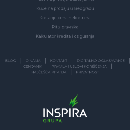
Kuće na prodaju
u Beogradu
Kretanje cena nekretnina
Pitaj pravnika
Kalkulator kredita i osiguranja
BLOG
O NAMA
KONTAKT
DIGITALNO OGLAŠAVANJE
CENOVNIK
PRAVILA I USLOVI KORIŠĆENJA
NAJČEŠĆA PITANJA
PRIVATNOST