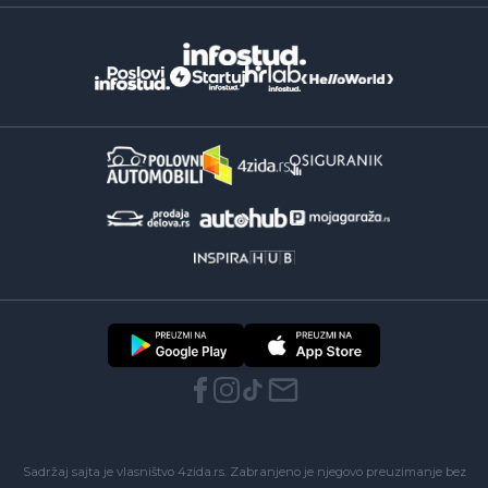
Sadržaj sajta je vlasništvo 4zida.rs. Zabranjeno je njegovo preuzimanje bez