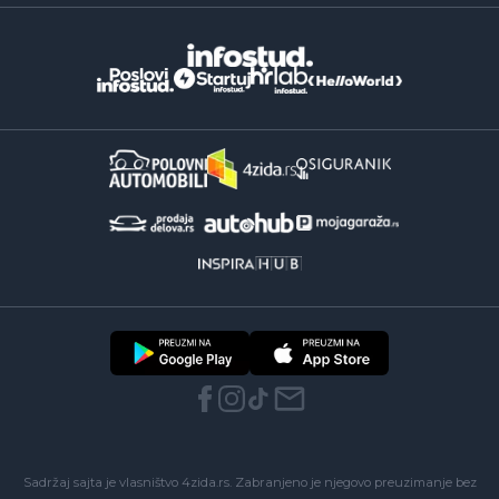
Sadržaj sajta je vlasništvo 4zida.rs. Zabranjeno je njegovo preuzimanje bez