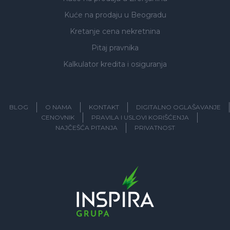
Kuće na prodaju
u Beogradu
Kretanje cena nekretnina
Pitaj pravnika
Kalkulator kredita i osiguranja
BLOG
O NAMA
KONTAKT
DIGITALNO OGLAŠAVANJE
CENOVNIK
PRAVILA I USLOVI KORIŠĆENJA
NAJČEŠĆA PITANJA
PRIVATNOST