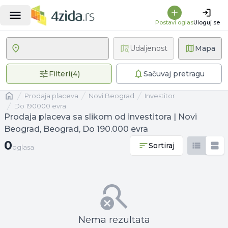
Postavi oglas
Uloguj se
Udaljenost
Mapa
4 primenjena filtera
Filteri
(
4
)
Sačuvaj pretragu
Naslovna
prodaja placeva
Novi Beograd
investitor
Do 190000 evra
Prodaja placeva sa slikom od investitora | Novi
Beograd, Beograd, Do 190.000 evra
0 oglasa
0
Sortiraj
oglasa
Nema rezultata