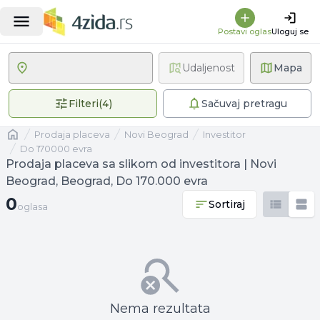
Postavi oglas
Uloguj se
Udaljenost
Mapa
4 primenjena filtera
Filteri
(
4
)
Sačuvaj pretragu
Naslovna
prodaja placeva
Novi Beograd
investitor
Do 170000 evra
Prodaja placeva sa slikom od investitora | Novi
Beograd, Beograd, Do 170.000 evra
0 oglasa
0
Sortiraj
oglasa
Nema rezultata