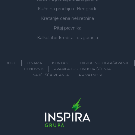
Kuće na prodaju
u Beogradu
Kretanje cena nekretnina
Pitaj pravnika
Kalkulator kredita i osiguranja
BLOG
O NAMA
KONTAKT
DIGITALNO OGLAŠAVANJE
CENOVNIK
PRAVILA I USLOVI KORIŠĆENJA
NAJČEŠĆA PITANJA
PRIVATNOST