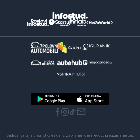
Sadržaj sajta je vlasništvo 4zida.rs. Zabranjeno je njegovo preuzimanje bez