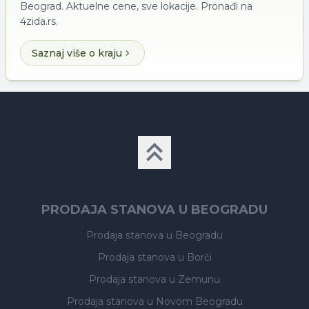
Beograd. Aktuelne cene, sve lokacije. Pronađi na
4zida.rs.
Saznaj više o kraju
PRODAJA STANOVA U BEOGRADU
Prodaja stanova
u Beogradu
Prodaja stanova
u Borči
Prodaja stanova
u Zemunu
Prodaja stanova
u Novom Beogradu