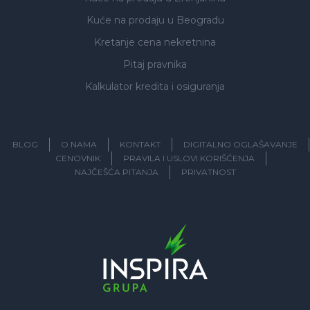
Kuće na prodaju
u Beogradu
Kretanje cena nekretnina
Pitaj pravnika
Kalkulator kredita i osiguranja
BLOG
O NAMA
KONTAKT
DIGITALNO OGLAŠAVANJE
CENOVNIK
PRAVILA I USLOVI KORIŠĆENJA
NAJČEŠĆA PITANJA
PRIVATNOST