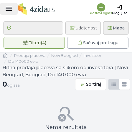
Postavi oglas
Uloguj se
Udaljenost
Mapa
4 primenjena filtera
Filteri
(
4
)
Sačuvaj pretragu
Naslovna
prodaja placeva
Novi Beograd
investitor
Do 140000 evra
Hitna prodaja placeva sa slikom od investitora | Novi
Beograd, Beograd, Do 140.000 evra
0 oglasa
0
Sortiraj
oglasa
Nema rezultata