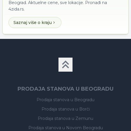
Beograd. Aktuelne cene, sve lokacije. Pronađi na
4zida.rs.
Saznaj više o kraju
PRODAJA STANOVA U BEOGRADU
Prodaja stanova
u Beogradu
Prodaja stanova
u Borči
Prodaja stanova
u Zemunu
Prodaja stanova
u Novom Beogradu