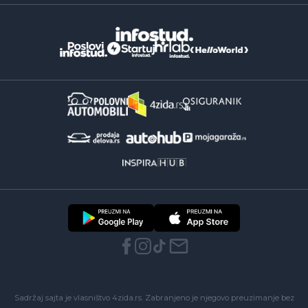
Sadržaj sajta je vlasništvo 4zida.rs. Zabranjeno je njegovo preuzimanje bez