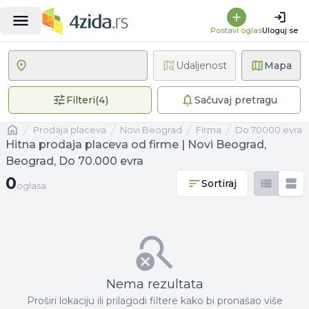
Postavi oglas
Uloguj se
Udaljenost
Mapa
4 primenjena filtera
Filteri
(
4
)
Sačuvaj pretragu
Naslovna
prodaja placeva
Novi Beograd
firma
Do 70000 evra
Hitna prodaja placeva od firme | Novi Beograd,
Beograd, Do 70.000 evra
0 oglasa
0
Sortiraj
oglasa
Nema rezultata
Proširi lokaciju ili prilagodi filtere kako bi pronašao više