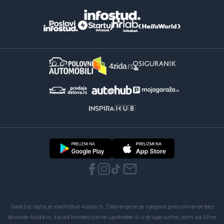
Sadržaj sajta je vlasništvo 4zida.rs. Zabranjeno je njegovo preuzimanje bez
dozvole 4zida.rs, zarad komercijalne upotrebe ili u druge svrhe, osim za lične