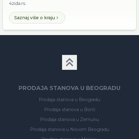
4zida.rs.
Saznaj više o kraju
PRODAJA STANOVA U BEOGRADU
Prodaja stanova
u Beogradu
Prodaja stanova
u Borči
Prodaja stanova
u Zemunu
Prodaja stanova
u Novom Beogradu