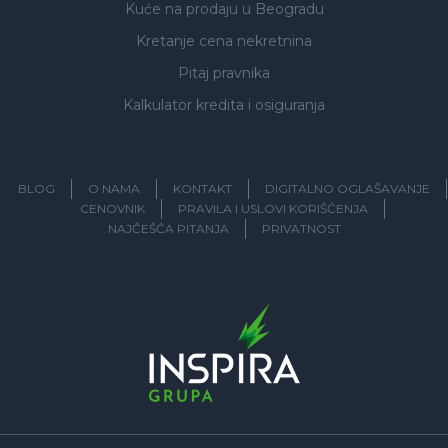
Kuće na prodaju
u Beogradu
Kretanje cena nekretnina
Pitaj pravnika
Kalkulator kredita i osiguranja
BLOG
O NAMA
KONTAKT
DIGITALNO OGLAŠAVANJE
CENOVNIK
PRAVILA I USLOVI KORIŠĆENJA
NAJČEŠĆA PITANJA
PRIVATNOST