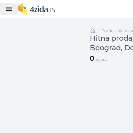
Naslovna
prodaja placeva
Hitna proda
Beograd, Do
0 oglasa
0
oglasa