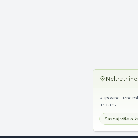
Nekretnine 
Kupovina i iznajml
4zida.rs.
Saznaj više o k