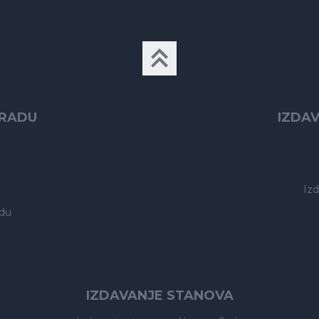
GRADU
IZDA
Iz
du
IZDAVANJE STANOVA