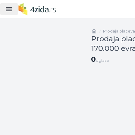
Naslovna
prodaja placeva
Prodaja pla
170.000 evr
0 oglasa
0
oglasa