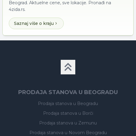
Beograd. Aktuelne cene, sve lokacije. Pronađi na
4zida.rs.
Saznaj više o kraju
PRODAJA STANOVA U BEOGRADU
Prodaja stanova
u Beogradu
Prodaja stanova
u Borči
Prodaja stanova
u Zemunu
Prodaja stanova
u Novom Beogradu