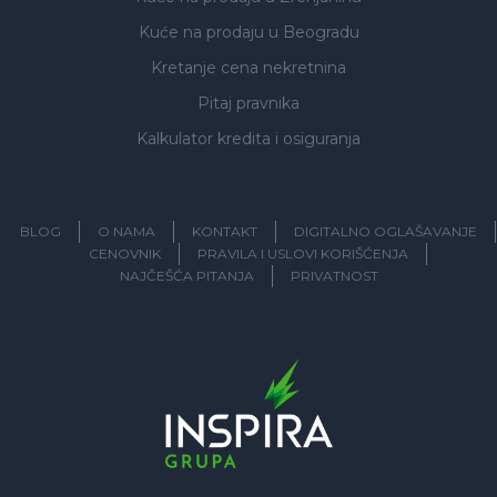
Kuće na prodaju
u Beogradu
Kretanje cena nekretnina
Pitaj pravnika
Kalkulator kredita i osiguranja
BLOG
O NAMA
KONTAKT
DIGITALNO OGLAŠAVANJE
CENOVNIK
PRAVILA I USLOVI KORIŠĆENJA
NAJČEŠĆA PITANJA
PRIVATNOST