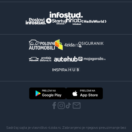
Sadržaj sajta je vlasništvo 4zida.rs. Zabranjeno je njegovo preuzimanje bez