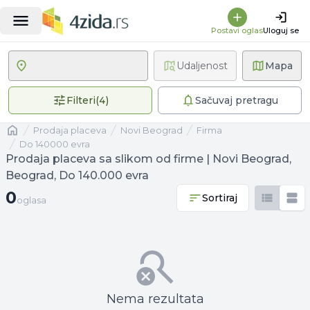
Postavi oglas
Uloguj se
Udaljenost
Mapa
4 primenjena filtera
Filteri
(
4
)
Sačuvaj pretragu
Naslovna
prodaja placeva
Novi Beograd
firma
Do 140000 evra
Prodaja placeva sa slikom od firme | Novi Beograd,
Beograd, Do 140.000 evra
0 oglasa
0
Sortiraj
oglasa
Nema rezultata