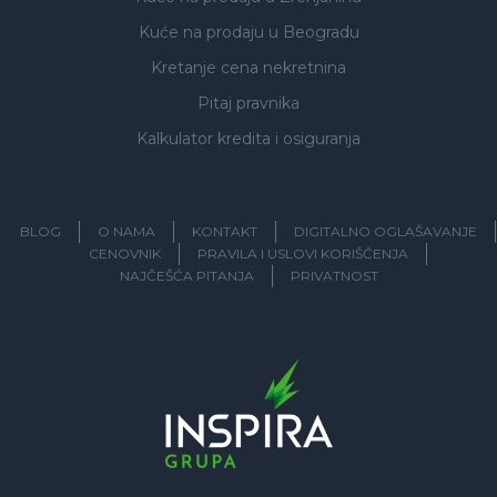
Kuće na prodaju
u Beogradu
Kretanje cena nekretnina
Pitaj pravnika
Kalkulator kredita i osiguranja
BLOG
O NAMA
KONTAKT
DIGITALNO OGLAŠAVANJE
CENOVNIK
PRAVILA I USLOVI KORIŠĆENJA
NAJČEŠĆA PITANJA
PRIVATNOST