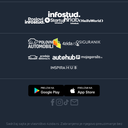
Sadržaj sajta je vlasništvo 4zida.rs. Zabranjeno je njegovo preuzimanje bez