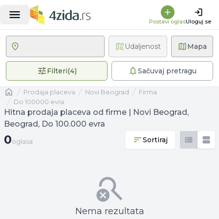
Postavi oglas
Uloguj se
Udaljenost
Mapa
4 primenjena filtera
Filteri
(
4
)
Sačuvaj pretragu
Naslovna
prodaja placeva
Novi Beograd
firma
Do 100000 evra
Hitna prodaja placeva od firme | Novi Beograd,
Beograd, Do 100.000 evra
0 oglasa
0
Sortiraj
oglasa
Nema rezultata