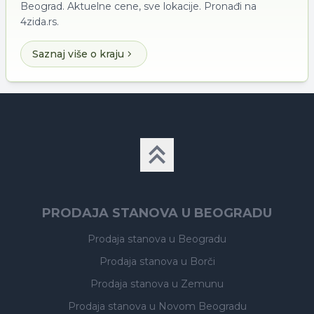
Beograd. Aktuelne cene, sve lokacije. Pronađi na
4zida.rs.
Saznaj više o kraju
PRODAJA STANOVA U BEOGRADU
Prodaja stanova
u Beogradu
Prodaja stanova
u Borči
Prodaja stanova
u Zemunu
Prodaja stanova
u Novom Beogradu