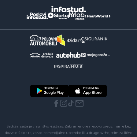
Sadržaj sajta je vlasništvo 4zida.rs. Zabranjeno je njegovo preuzimanje bez
dozvole 4zida.rs, zarad komercijalne upotrebe ili u druge svrhe, osim za lične