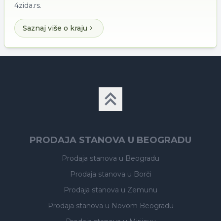
4zida.rs.
Saznaj više o kraju
PRODAJA STANOVA U BEOGRADU
Prodaja stanova
u Beogradu
Prodaja stanova
u Borči
Prodaja stanova
u Zemunu
Prodaja stanova
u Novom Beogradu