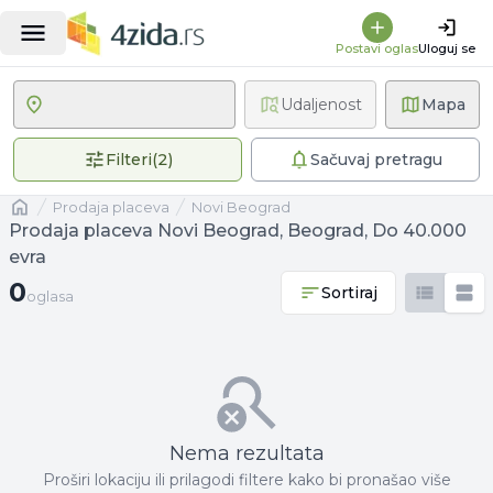
Postavi oglas
Uloguj se
Udaljenost
Mapa
2 primenjena filtera
Filteri
(
2
)
Sačuvaj pretragu
Naslovna
prodaja placeva
Novi Beograd
Prodaja placeva Novi Beograd, Beograd, Do 40.000
evra
0 oglasa
0
Sortiraj
oglasa
Nema rezultata
Proširi lokaciju ili prilagodi filtere kako bi pronašao više