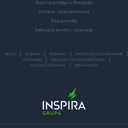
Kuće na prodaju
u Beogradu
Kretanje cena nekretnina
Pitaj pravnika
Kalkulator kredita i osiguranja
BLOG
O NAMA
KONTAKT
DIGITALNO OGLAŠAVANJE
CENOVNIK
PRAVILA I USLOVI KORIŠĆENJA
NAJČEŠĆA PITANJA
PRIVATNOST