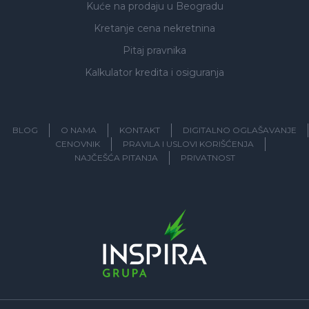
Kuće na prodaju
u Beogradu
Kretanje cena nekretnina
Pitaj pravnika
Kalkulator kredita i osiguranja
BLOG
O NAMA
KONTAKT
DIGITALNO OGLAŠAVANJE
CENOVNIK
PRAVILA I USLOVI KORIŠĆENJA
NAJČEŠĆA PITANJA
PRIVATNOST