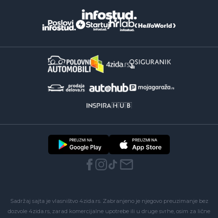
Sadržaj sajta je vlasništvo 4zida.rs. Zabranjeno je njegovo preuzimanje bez
dozvole 4zida.rs, zarad komercijalne upotrebe ili u druge svrhe, osim za lične