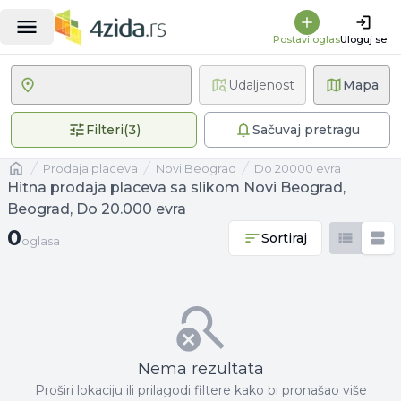
Postavi oglas
Uloguj se
Udaljenost
Mapa
3 primenjena filtera
Filteri
(
3
)
Sačuvaj pretragu
Naslovna
prodaja placeva
Novi Beograd
Do 20000 evra
Hitna prodaja placeva sa slikom Novi Beograd,
Beograd, Do 20.000 evra
0 oglasa
0
Sortiraj
oglasa
Nema rezultata
Proširi lokaciju ili prilagodi filtere kako bi pronašao više