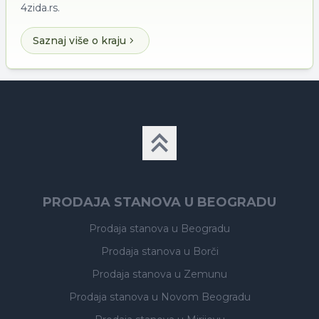
4zida.rs.
Saznaj više o kraju
PRODAJA STANOVA U BEOGRADU
Prodaja stanova
u Beogradu
Prodaja stanova
u Borči
Prodaja stanova
u Zemunu
Prodaja stanova
u Novom Beogradu