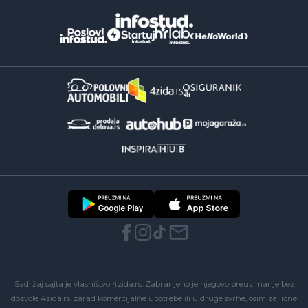
Sadržaj sajta je vlasništvo 4zida.rs. Zabranjeno je njegovo preuzimanje bez
dozvole 4zida.rs, zarad komercijalne upotrebe ili u druge svrhe, osim za lične