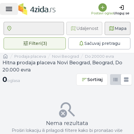
Postavi oglas
Uloguj se
Udaljenost
Mapa
3 primenjena filtera
Filteri
(
3
)
Sačuvaj pretragu
Naslovna
prodaja placeva
Novi Beograd
Do 20000 evra
Hitna prodaja placeva Novi Beograd, Beograd, Do
20.000 evra
0 oglasa
0
Sortiraj
oglasa
Nema rezultata
Proširi lokaciju ili prilagodi filtere kako bi pronašao više