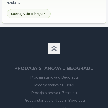
4zida.rs.
Saznaj više o kraju
PRODAJA STANOVA U BEOGRADU
Prodaja stanova
u Beogradu
Prodaja stanova
u Borči
Prodaja stanova
u Zemunu
Prodaja stanova
u Novom Beogradu