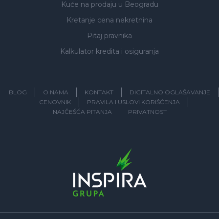
Kuće na prodaju
u Beogradu
Kretanje cena nekretnina
Pitaj pravnika
Kalkulator kredita i osiguranja
BLOG
O NAMA
KONTAKT
DIGITALNO OGLAŠAVANJE
CENOVNIK
PRAVILA I USLOVI KORIŠĆENJA
NAJČEŠĆA PITANJA
PRIVATNOST