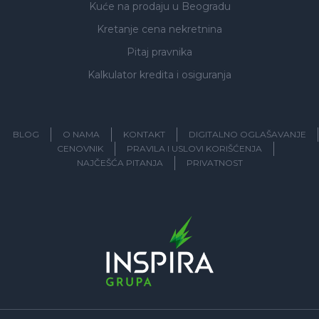
Kuće na prodaju
u Beogradu
Kretanje cena nekretnina
Pitaj pravnika
Kalkulator kredita i osiguranja
BLOG
O NAMA
KONTAKT
DIGITALNO OGLAŠAVANJE
CENOVNIK
PRAVILA I USLOVI KORIŠĆENJA
NAJČEŠĆA PITANJA
PRIVATNOST