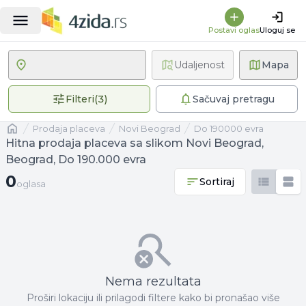
Postavi oglas
Uloguj se
Udaljenost
Mapa
3 primenjena filtera
Filteri
(
3
)
Sačuvaj pretragu
Naslovna
prodaja placeva
Novi Beograd
Do 190000 evra
Hitna prodaja placeva sa slikom Novi Beograd,
Beograd, Do 190.000 evra
0 oglasa
0
Sortiraj
oglasa
Nema rezultata
Proširi lokaciju ili prilagodi filtere kako bi pronašao više