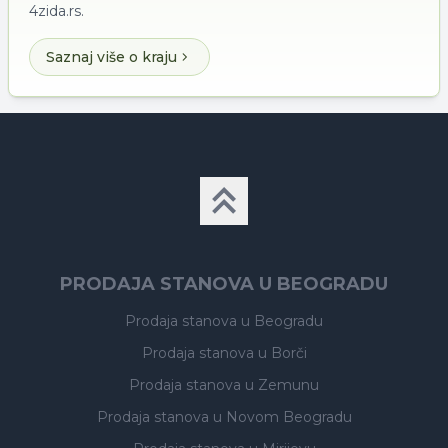
4zida.rs.
Saznaj više o kraju
PRODAJA STANOVA U BEOGRADU
Prodaja stanova
u Beogradu
Prodaja stanova
u Borči
Prodaja stanova
u Zemunu
Prodaja stanova
u Novom Beogradu