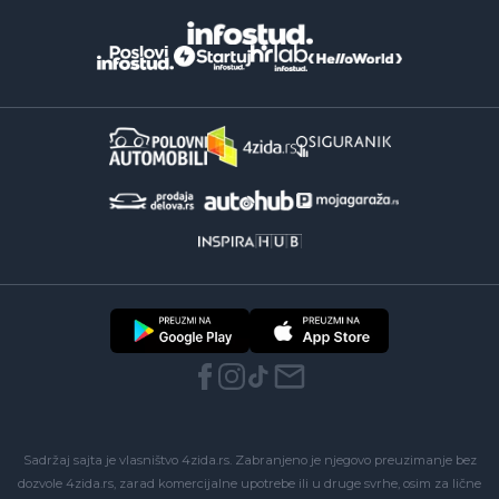
Sadržaj sajta je vlasništvo 4zida.rs. Zabranjeno je njegovo preuzimanje bez
dozvole 4zida.rs, zarad komercijalne upotrebe ili u druge svrhe, osim za lične