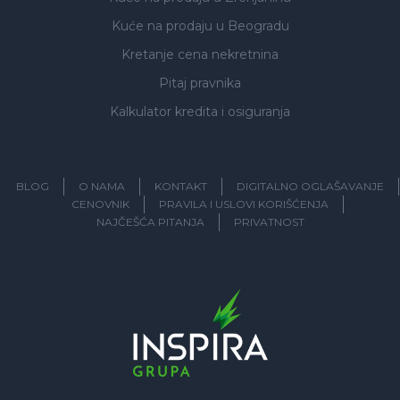
Kuće na prodaju
u Beogradu
Kretanje cena nekretnina
Pitaj pravnika
Kalkulator kredita i osiguranja
BLOG
O NAMA
KONTAKT
DIGITALNO OGLAŠAVANJE
CENOVNIK
PRAVILA I USLOVI KORIŠĆENJA
NAJČEŠĆA PITANJA
PRIVATNOST