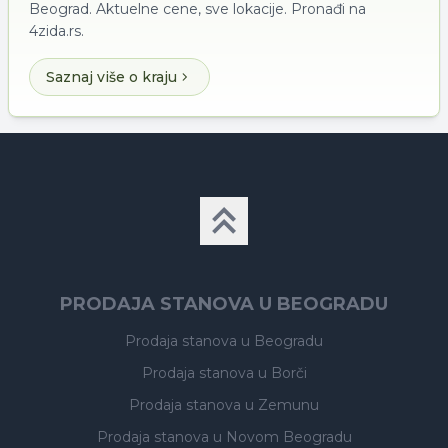
Beograd. Aktuelne cene, sve lokacije. Pronađi na
4zida.rs.
Saznaj više o kraju
PRODAJA STANOVA U BEOGRADU
Prodaja stanova
u Beogradu
Prodaja stanova
u Borči
Prodaja stanova
u Zemunu
Prodaja stanova
u Novom Beogradu