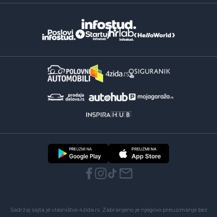
Sadržaj sajta je vlasništvo 4zida.rs. Zabranjeno je njegovo preuzimanje bez