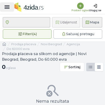
Postavi oglas
Uloguj se
Udaljenost
Mapa
4 primenjena filtera
Filteri
(
4
)
Sačuvaj pretragu
Naslovna
prodaja placeva
Novi Beograd
agencija
Do 60000 evra
Prodaja placeva sa slikom od agencije | Novi
Beograd, Beograd, Do 60.000 evra
0 oglasa
0
Sortiraj
oglasa
Nema rezultata