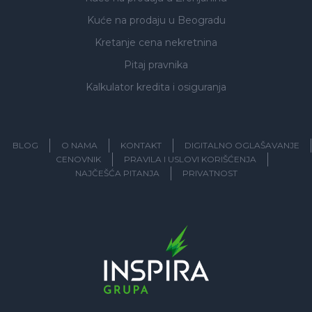
Kuće na prodaju
u Beogradu
Kretanje cena nekretnina
Pitaj pravnika
Kalkulator kredita i osiguranja
BLOG
O NAMA
KONTAKT
DIGITALNO OGLAŠAVANJE
CENOVNIK
PRAVILA I USLOVI KORIŠĆENJA
NAJČEŠĆA PITANJA
PRIVATNOST