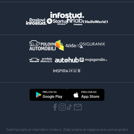
Sadržaj sajta je vlasništvo 4zida.rs. Zabranjeno je njegovo preuzimanje bez