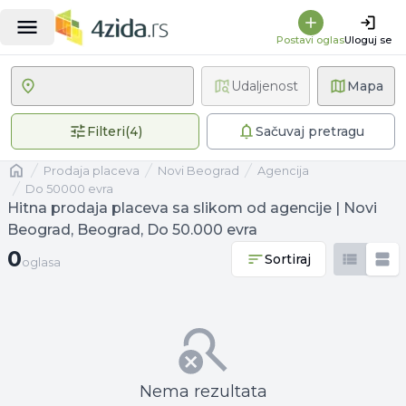
Postavi oglas
Uloguj se
Udaljenost
Mapa
4 primenjena filtera
Filteri
(
4
)
Sačuvaj pretragu
Naslovna
prodaja placeva
Novi Beograd
agencija
Do 50000 evra
Hitna prodaja placeva sa slikom od agencije | Novi
Beograd, Beograd, Do 50.000 evra
0 oglasa
0
Sortiraj
oglasa
Nema rezultata