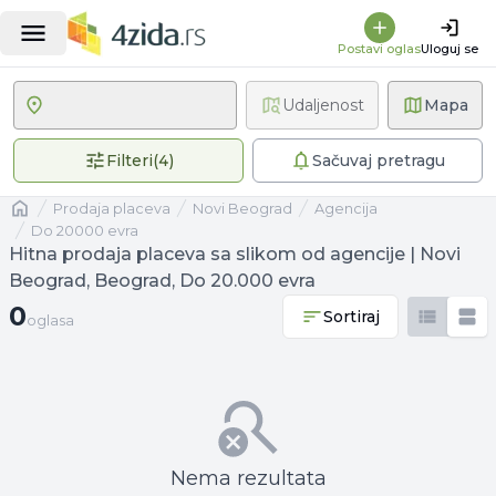
Postavi oglas
Uloguj se
Udaljenost
Mapa
4 primenjena filtera
Filteri
(
4
)
Sačuvaj pretragu
Naslovna
prodaja placeva
Novi Beograd
agencija
Do 20000 evra
Hitna prodaja placeva sa slikom od agencije | Novi
Beograd, Beograd, Do 20.000 evra
0 oglasa
0
Sortiraj
oglasa
Nema rezultata