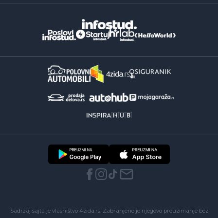
Sadržaj sajta je vlasništvo 4zida.rs. Zabranjeno je njegovo preuzimanje bez