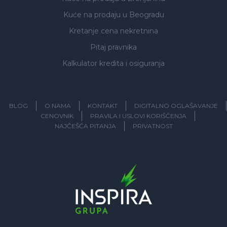
Kuće na prodaju
u Beogradu
Kretanje cena nekretnina
Pitaj pravnika
Kalkulator kredita i osiguranja
BLOG
O NAMA
KONTAKT
DIGITALNO OGLAŠAVANJE
CENOVNIK
PRAVILA I USLOVI KORIŠĆENJA
NAJČEŠĆA PITANJA
PRIVATNOST