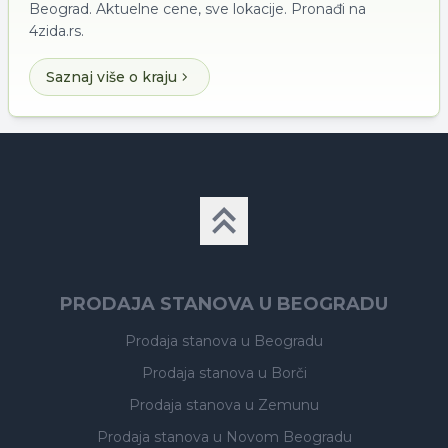
Beograd. Aktuelne cene, sve lokacije. Pronađi na
4zida.rs.
Saznaj više o kraju
PRODAJA STANOVA U BEOGRADU
Prodaja stanova
u Beogradu
Prodaja stanova
u Borči
Prodaja stanova
u Zemunu
Prodaja stanova
u Novom Beogradu