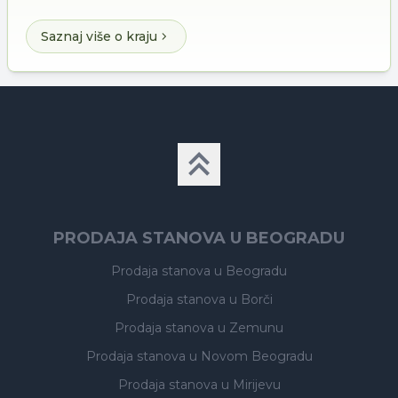
Saznaj više o kraju
PRODAJA STANOVA U BEOGRADU
Prodaja stanova
u Beogradu
Prodaja stanova
u Borči
Prodaja stanova
u Zemunu
Prodaja stanova
u Novom Beogradu
Prodaja stanova
u Mirijevu