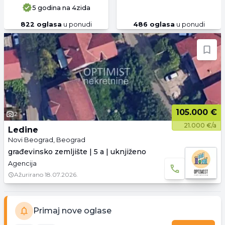
5 godina
na 4zida
822
oglasa
u ponudi
486
oglasa
u ponudi
105.000 €
2
21.000 €/a
Ledine
Novi Beograd, Beograd
građevinsko zemljište | 5 a | uknjiženo
Agencija
Ažurirano
18.07.2026.
Primaj nove oglase