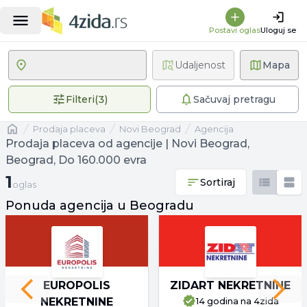
Postavi oglas
Uloguj se
Udaljenost
Mapa
3 primenjena filtera
Filteri
(
3
)
Sačuvaj pretragu
Naslovna
prodaja placeva
Novi Beograd
agencija
Prodaja placeva od agencije | Novi Beograd,
Beograd, Do 160.000 evra
1 oglas
1
Sortiraj
oglas
Ponuda agencija u Beogradu
EUROPOLIS
ZIDART NEKRETNINE
Previous slide
Next 
NEKRETNINE
14 godina
na 4zida