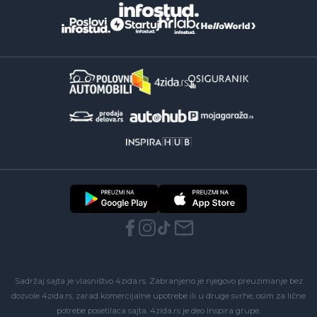
Sadržaj sajta je vlasništvo 4zida.rs. Zabranjeno je njegovo preuzimanje bez
dozvole 4zida.rs, zarad komercijalne upotrebe ili u druge svrhe, osim za lične
potrebe posetilaca sajta.
4zida.rs
je deo
Inspira grupe
.