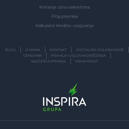
Kretanje cena nekretnina
Pitaj pravnika
Kalkulator kredita i osiguranja
BLOG
O NAMA
KONTAKT
DIGITALNO OGLAŠAVANJE
CENOVNIK
PRAVILA I USLOVI KORIŠĆENJA
NAJČEŠĆA PITANJA
PRIVATNOST