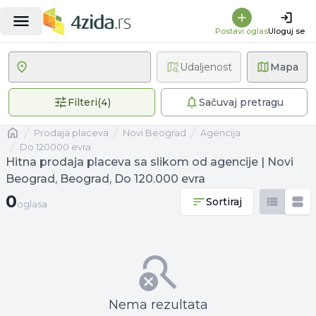
Postavi oglas
Uloguj se
Udaljenost
Mapa
4 primenjena filtera
Filteri
(
4
)
Sačuvaj pretragu
Naslovna
prodaja placeva
Novi Beograd
agencija
Do 120000 evra
Hitna prodaja placeva sa slikom od agencije | Novi
Beograd, Beograd, Do 120.000 evra
0 oglasa
0
Sortiraj
oglasa
Nema rezultata