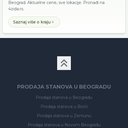
Beograd. Aktuelne cene, sve lokacije. Pronađi na
4zida.rs.
Saznaj više o kraju
PRODAJA STANOVA U BEOGRADU
Prodaja stanova
u Beogradu
Prodaja stanova
u Borči
Prodaja stanova
u Zemunu
Prodaja stanova
u Novom Beogradu