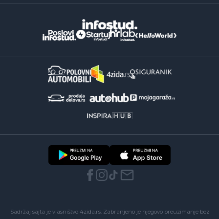
Sadržaj sajta je vlasništvo 4zida.rs. Zabranjeno je njegovo preuzimanje bez