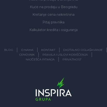
Kuće na prodaju
u Beogradu
Kretanje cena nekretnina
Pitaj pravnika
Kalkulator kredita i osiguranja
BLOG
O NAMA
KONTAKT
DIGITALNO OGLAŠAVANJE
CENOVNIK
PRAVILA I USLOVI KORIŠĆENJA
NAJČEŠĆA PITANJA
PRIVATNOST